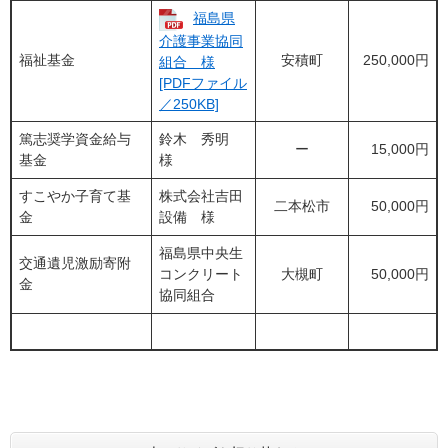
福島県
介護事業協同
福祉基金
安積町
250,000円
組合 様
[PDFファイル
／250KB]
篤志奨学資金給与
鈴木 秀明
ー
15,000円
基金
様
すこやか子育て基
株式会社吉田
二本松市
50,000円
金
設備 様
福島県中央生
交通遺児激励寄附
コンクリート
大槻町
50,000円
金
協同組合