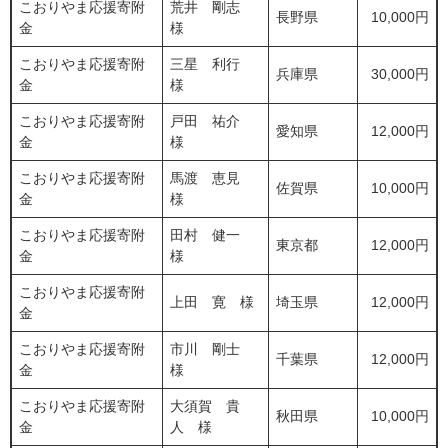
こおりやま応援寄附
荒井 剛志
長野県
10,000円
金
様
こおりやま応援寄附
三星 利行
兵庫県
30,000円
金
様
こおりやま応援寄附
戸田 祐介
愛知県
12,000円
金
様
こおりやま応援寄附
馬渡 恵見
佐賀県
10,000円
金
様
こおりやま応援寄附
田村 健一
東京都
12,000円
金
様
こおりやま応援寄附
上田 寛 様
埼玉県
12,000円
金
こおりやま応援寄附
市川 剛士
千葉県
12,000円
金
様
こおりやま応援寄附
大須賀 貴
秋田県
10,000円
金
人 様