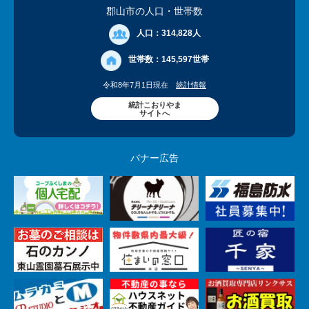
郡山市の人口
・世帯数
人口：
314,828人
世帯数：
145,597世帯
令和8年7月1日現在
統計情報
統計こおりやま
サイトへ
バナー広告