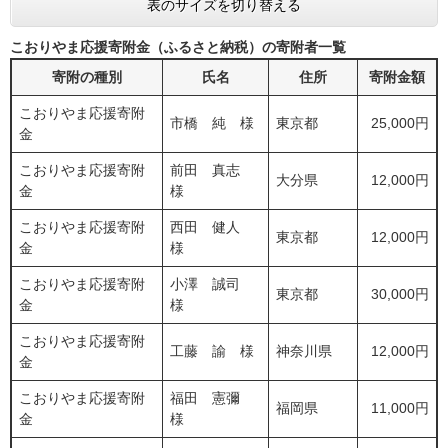
表のサイズを切り替える
こおりやま応援寄附金（ふるさと納税）の寄附者一覧
寄附の種別
氏名
住所
寄附金額
こおりやま応援寄附
市橋 純 様
東京都
25,000円
金
こおりやま応援寄附
前田 真志
大分県
12,000円
金
様
こおりやま応援寄附
西田 健人
東京都
12,000円
金
様
こおりやま応援寄附
小澤 誠司
東京都
30,000円
金
様
こおりやま応援寄附
工藤 諭 様
神奈川県
12,000円
金
こおりやま応援寄附
福田 憲彌
福岡県
11,000円
金
様