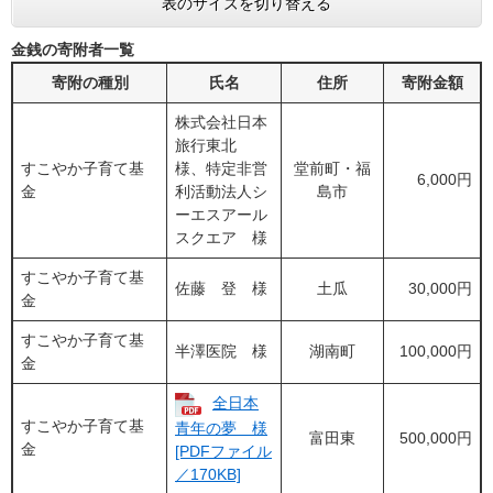
表のサイズを切り替える
金銭の寄附者一覧
寄附の種別
氏名
住所
寄附金額
株式会社日本
旅行東北
すこやか子育て基
様、特定非営
堂前町・福
6,000円
金
利活動法人シ
島市
ーエスアール
スクエア 様
すこやか子育て基
佐藤 登 様
土瓜
30,000円
金
すこやか子育て基
半澤医院 様
湖南町
100,000円
金
全日本
すこやか子育て基
青年の夢 様
富田東
500,000円
金
[PDFファイル
／170KB]