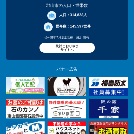
郡山市の人口
・世帯数
人口：
314,828人
世帯数：
145,597世帯
令和8年7月1日現在
統計情報
統計こおりやま
サイトへ
バナー広告