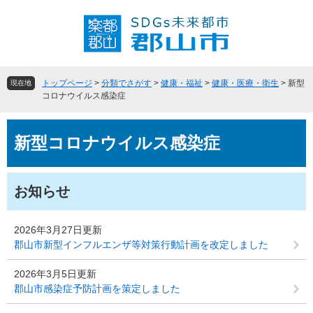
ペ
メ
ー
ニ
ジ
ュ
の
ー
先
を
頭
飛
トップページ
>
分類でさがす
>
健康・福祉
>
健康・医療・衛生
>
新型
現在地
で
ば
コロナウイルス感染症
す
し
。
て
本
本
新型コロナウイルス感染症
文
文
へ
お知らせ
2026年3月27日更新
郡山市新型インフルエンザ等対策行動計画を改定しました
2026年3月5日更新
郡山市感染症予防計画を策定しました