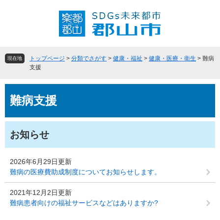
ペ
メ
ー
ニ
ジ
ュ
の
ー
先
を
頭
飛
トップページ
>
分類でさがす
>
健康・福祉
>
健康・医療・衛生
>
難病
現在地
で
ば
支援
す
し
。
て
本
本
難病支援
文
文
へ
お知らせ
2026年6月29日更新
難病の医療費助成制度についてお知らせします。
2021年12月2日更新
難病患者向けの福祉サービスなどはありますか?