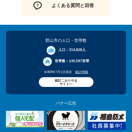
よくある質問と回答
郡山市の人口
・世帯数
人口：
314,828人
世帯数：
145,597世帯
令和8年7月1日現在
統計情報
統計こおりやま
サイトへ
バナー広告