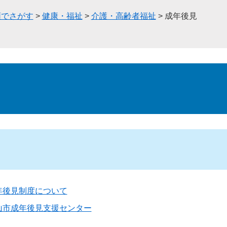
類でさがす
>
健康・福祉
>
介護・高齢者福祉
>
成年後見
年後見制度について
山市成年後見支援センター