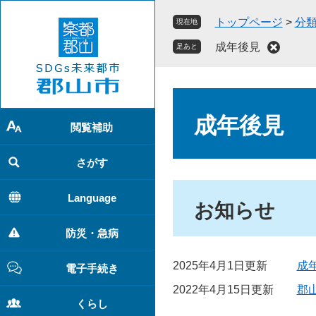
ペ
メ
トップページ
>
分
現在地
ー
ニ
ジ
ュ
成年後見
足あと
の
ー
先
を
頭
飛
本
で
ば
文
成年後見
す
し
閲覧補助
。
て
本
さがす
文
へ
Language
お知らせ
防災・急病
2025年4月1日更新
成
電子手続き
2022年4月15日更新
郡
くらし