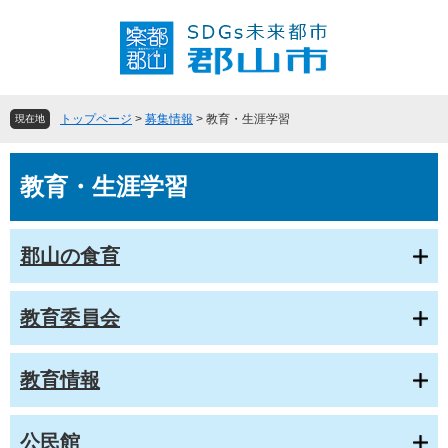
ペ
メ
ー
ニ
ジ
ュ
の
ー
先
を
頭
飛
トップページ
>
募集情報
>
教育・生涯学習
現在地
で
ば
す
し
本
。
て
教育・生涯学習
文
本
文
へ
郡山の食育
教育委員会
教育情報
公民館