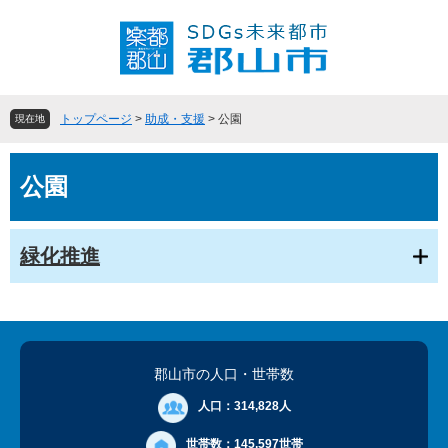
ペ
メ
ー
ニ
ジ
ュ
の
ー
先
を
頭
飛
トップページ
>
助成・支援
>
公園
現在地
で
ば
す
し
本
。
て
公園
文
本
文
へ
緑化推進
郡山市の人口
・世帯数
人口：
314,828人
世帯数：
145,597世帯