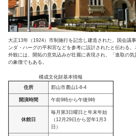
大正13年（1924）市制施行を記念し建造された。国会
ンダ・ハーグの平和宮などを参考に設計されたと伝わる。
外観には、開拓の意気込みが壮麗に表現され、「進取の気
の象徴でもある。
構成文化財基本情報
住所
郡山市麓山1-8-4
開演時間
午前9時から午後9時
毎月第3日曜日と年末年始
休館日
（12月29日から翌年1月3
日）