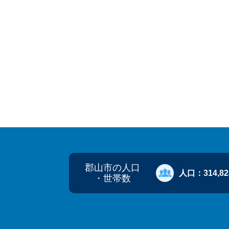
郡山市の人口
人口：
314,8
・世帯数