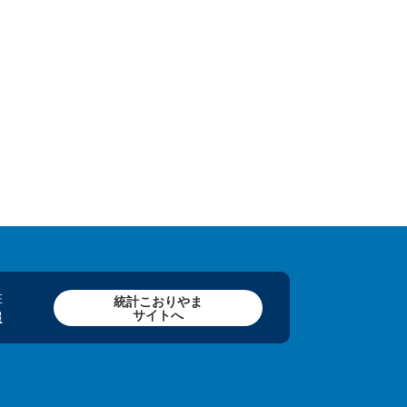
在
統計こおりやま
サイトへ
報