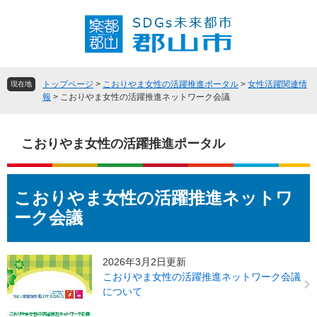
ペ
メ
ー
ニ
ジ
ュ
の
ー
先
を
頭
飛
トップページ
>
こおりやま女性の活躍推進ポータル
>
女性活躍関連情
現在地
で
ば
報
>
こおりやま女性の活躍推進ネットワーク会議
す
し
。
て
本
こおりやま女性の活躍推進ポータル
文
へ
本
こおりやま女性の活躍推進ネットワ
文
ーク会議
2026年3月2日更新
こおりやま女性の活躍推進ネットワーク会議
について