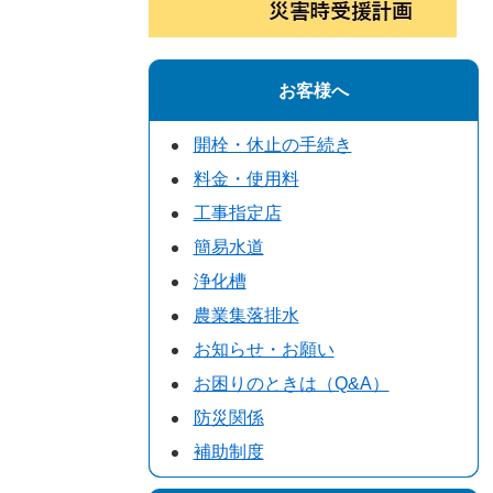
お客様へ
開栓・休止の手続き
料金・使用料
工事指定店
簡易水道
浄化槽
農業集落排水
お知らせ・お願い
お困りのときは（Q&A）
防災関係
補助制度