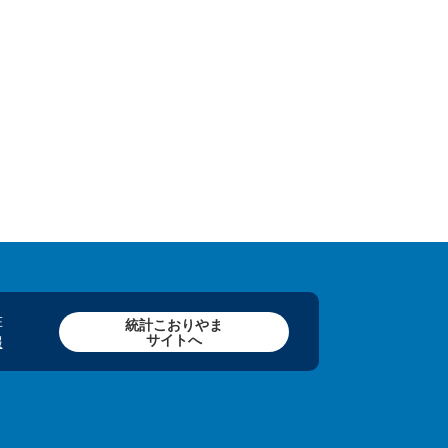
在
統計こおりやま
サイトへ
報