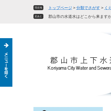
ペ
メ
トップページ
>
分類でさがす
>
く
現在地
ー
ニ
ジ
ュ
郡山市の水道水はどこから来ますか
足あと
の
ー
先
を
頭
飛
で
ば
す
し
。
て
本
文
へ