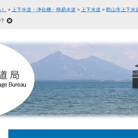
らし
>
上下水道・浄化槽・簡易水道
>
上下水道
>
郡山市上下水
?
本