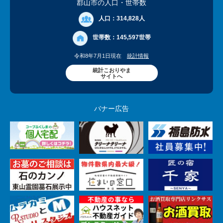
郡山市の人口
・世帯数
人口：
314,828人
世帯数：
145,597世帯
令和8年7月1日現在
統計情報
統計こおりやま
サイトへ
バナー広告