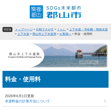
ペ
メ
ー
ニ
ジ
ュ
の
ー
先
を
頭
飛
トップページ
>
分類でさがす
>
くらし
>
上下水道・浄化槽・簡易水道
現在地
で
ば
>
上下水道
>
郡山市上下水道局
>
お客様へ
>
料金・使用料
す
し
。
て
本
文
へ
本
料金・使用料
文
2026年6月1日更新
水道料金の計算方法について