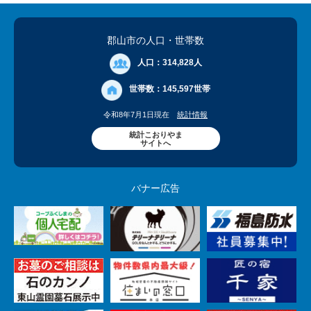
郡山市の人口
・世帯数
人口：
314,828人
世帯数：
145,597世帯
令和8年7月1日現在
統計情報
統計こおりやま
サイトへ
バナー広告