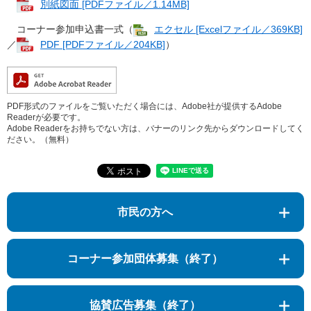
別紙図面 [PDFファイル／1.14MB]
コーナー参加申込書一式（
エクセル [Excelファイル／369KB]
／
PDF [PDFファイル／204KB]
）
PDF形式のファイルをご覧いただく場合には、Adobe社が提供するAdobe
Readerが必要です。
Adobe Readerをお持ちでない方は、バナーのリンク先からダウンロードしてく
ださい。（無料）
市民の方へ
コーナー参加団体募集（終了）
協賛広告募集（終了）