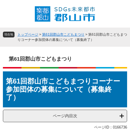
ペ
メ
ー
ニ
ジ
ュ
の
ー
先
を
頭
飛
トップページ
>
第61回郡山市こどもまつり
>
第61回郡山市こどもまつ
現在地
で
ば
りコーナー参加団体の募集について（募集終了）
す
し
。
て
本
第61回郡山市こどもまつり
文
へ
本
第61回郡山市こどもまつりコーナー
文
参加団体の募集について（募集終
了）
ページ内目次
ページID：0166736