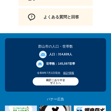
よくある質問と回答
郡山市の人口
・世帯数
人口：
314,828人
世帯数：
145,597世帯
令和8年7月1日現在
統計情報
統計こおりやま
サイトへ
バナー広告