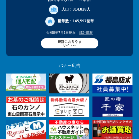
人口：
314,828人
世帯数：
145,597世帯
令和8年7月1日現在
統計情報
統計こおりやま
サイトへ
バナー広告