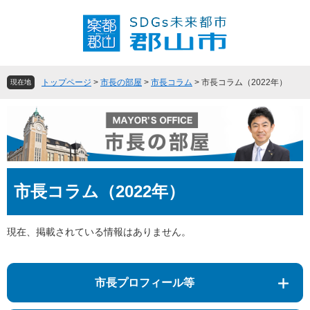
ペ
メ
ー
ニ
ジ
ュ
の
ー
先
を
頭
飛
トップページ
>
市長の部屋
>
市長コラム
>
市長コラム（2022年）
現在地
で
ば
す
し
。
て
本
文
へ
本
市長コラム（2022年）
文
現在、掲載されている情報はありません。
市長プロフィール等