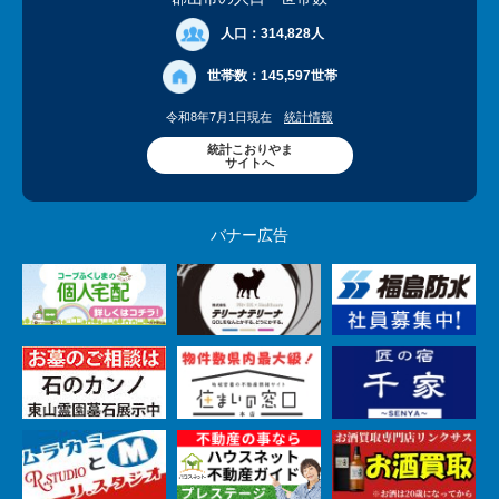
人口：
314,828人
世帯数：
145,597世帯
令和8年7月1日現在
統計情報
統計こおりやま
サイトへ
バナー広告