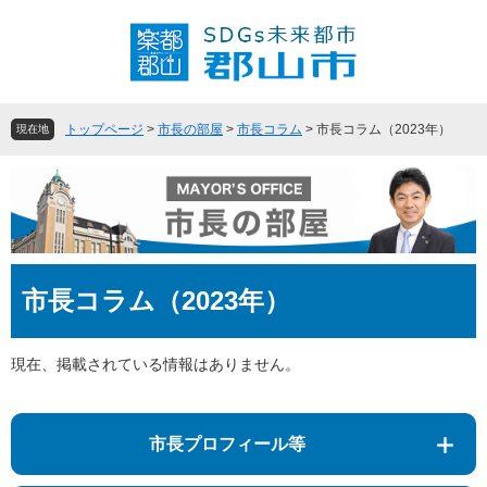
ペ
メ
ー
ニ
ジ
ュ
の
ー
先
を
頭
飛
トップページ
>
市長の部屋
>
市長コラム
>
市長コラム（2023年）
現在地
で
ば
す
し
。
て
本
文
へ
本
市長コラム（2023年）
文
現在、掲載されている情報はありません。
市長プロフィール等