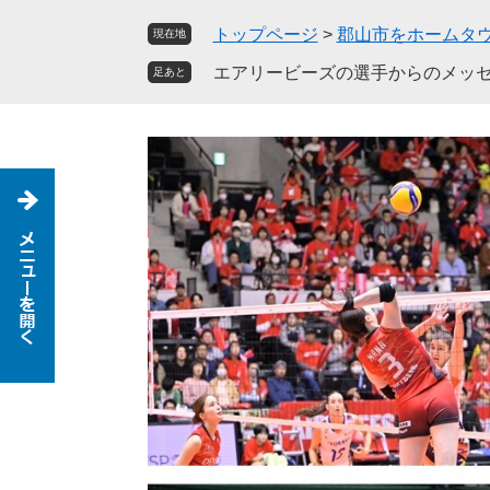
ペ
メ
トップページ
>
郡山市をホームタ
現在地
ー
ニ
ジ
ュ
エアリービーズの選手からのメッ
足あと
の
ー
先
を
頭
飛
で
ば
す
し
。
て
本
文
へ