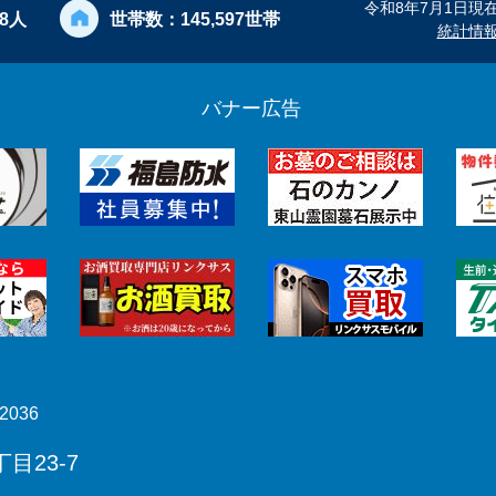
令和8年7月1日現
28人
世帯数：
145,597世帯
統計情
バナー広告
2036
目23-7