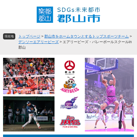
ペ
メ
ー
ニ
ジ
ュ
の
ー
先
を
頭
飛
トップページ
>
郡山市をホームタウンとするトップスポーツチーム
>
現在地
で
ば
デンソーエアリービーズ
>
エアリービーズ・バレーボールスクールin
郡山
す
し
。
て
本
文
へ