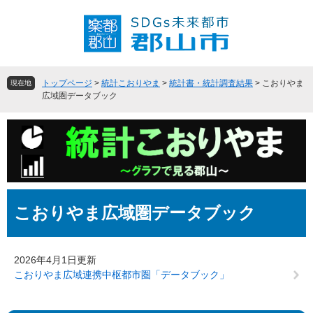
ペ
メ
ー
ニ
ジ
ュ
の
ー
先
を
頭
飛
トップページ
>
統計こおりやま
>
統計書・統計調査結果
>
こおりやま
現在地
で
ば
広域圏データブック
す
し
。
て
本
文
へ
本
こおりやま広域圏データブック
文
2026年4月1日更新
こおりやま広域連携中枢都市圏「データブック」