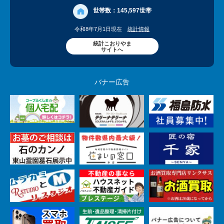
世帯数：
145,597世帯
令和8年7月1日現在
統計情報
統計こおりやま
サイトへ
バナー広告