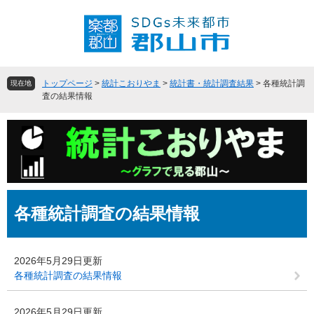
ペ
メ
ー
ニ
ジ
ュ
の
ー
先
を
頭
飛
トップページ
>
統計こおりやま
>
統計書・統計調査結果
>
各種統計調
現在地
で
ば
査の結果情報
す
し
。
て
本
文
へ
本
各種統計調査の結果情報
文
2026年5月29日更新
各種統計調査の結果情報
2026年5月29日更新