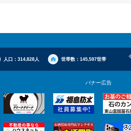
人口：
314,828人
世帯数：
145,597世帯
バナー広告