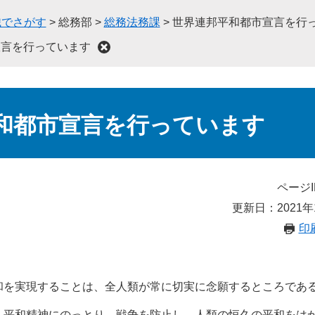
織でさがす
>
総務部
>
総務法務課
>
世界連邦平和都市宣言を行
宣言を行っています
和都市宣言を行っています
ページI
更新日：2021年
印
和を実現することは、全人類が常に切実に念願するところであ
く平和精神にのっとり、戦争を防止し、人類の恒久の平和をは