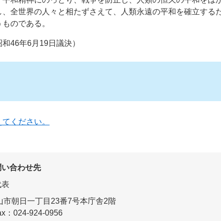
し、全世界の人々と相たずさえて、人類永遠の平和を確立する
うものである。
和46年6月19日議決）
えてください。
問い合わせ先
代表
市朝日一丁目23番7号本庁舎2階
ax：024-924-0956