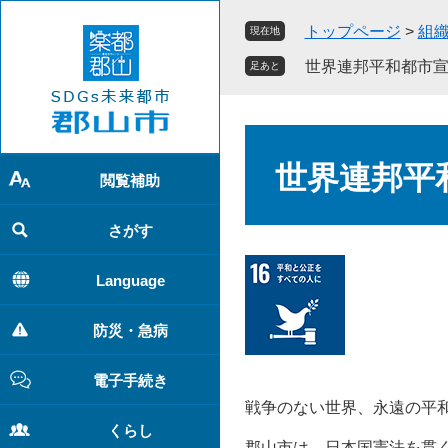
ペ
メ
トップページ
>
組
現在地
ー
ニ
ジ
ュ
世界連邦平和都市
足あと
の
ー
先
を
頭
飛
本
で
ば
文
世界連邦平
す
し
閲覧補助
。
て
本
さがす
文
へ
Language
防災・急病
電子手続き
戦争のない世界、永遠の平
くらし
郡山市は、日本国憲法を貫