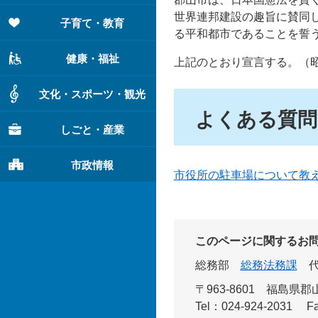
世界連邦建設の趣旨に賛同
子育て・教育
る平和都市であることを誓
健康・福祉
上記のとおり宣言する。（昭
文化・スポーツ・観光
よくある質問
しごと・産業
市政情報
市役所の駐車場について教
このページに関するお
総務部
総務法務課
〒963-8601
福島県郡山
Tel：024-924-2031
F