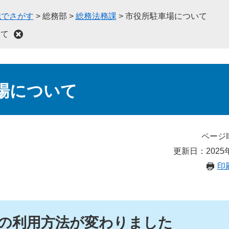
織でさがす
>
総務部
>
総務法務課
>
市役所駐車場について
いて
場について
ページI
更新日：2025
印
の利用方法が変わりました