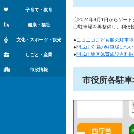
子育て・教育
〇2024年4月1日からゲー
健康・福祉
〇駐車場を再整備し、利便
文化・スポーツ・観光
●
ニコニコこども館の駐車場
​●
開成山公園の駐車場につい
●
開成山地区体育施設有料駐
しごと・産業
市政情報
市役所各駐車