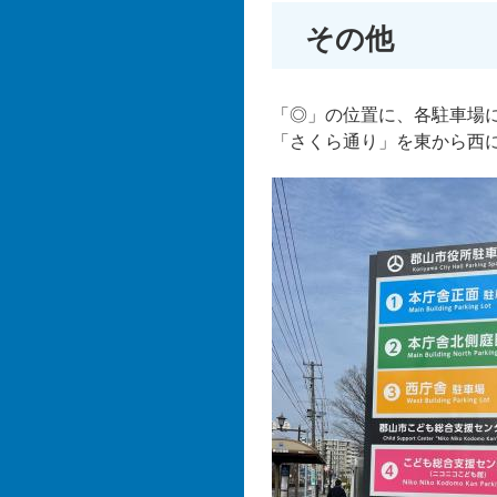
その他
「◎」の位置に、各駐車場
「さくら通り」を東から西