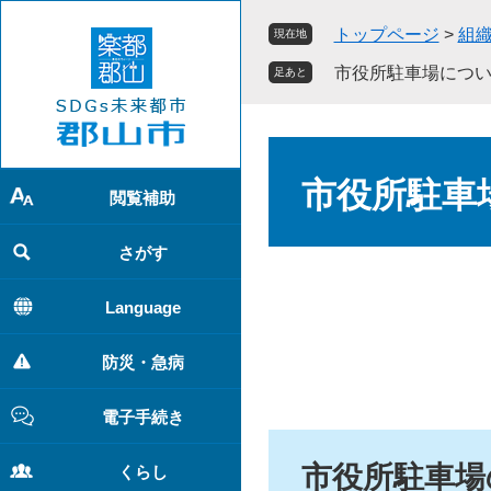
ペ
メ
トップページ
>
組
現在地
ー
ニ
ジ
ュ
市役所駐車場につ
足あと
の
ー
先
を
頭
飛
本
で
ば
文
市役所駐車
す
し
閲覧補助
。
て
本
さがす
文
へ
Language
防災・急病
電子手続き
市役所駐車場
くらし