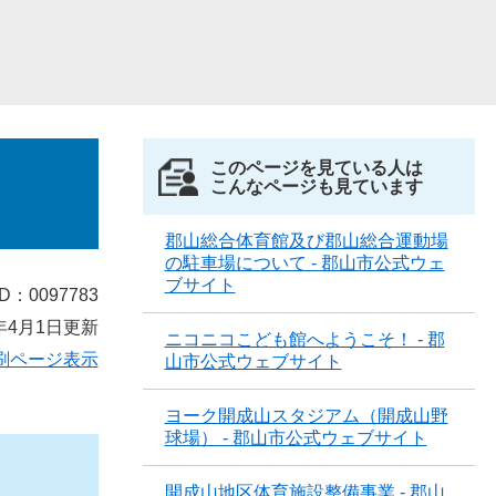
このページを見ている人は
こんなページも見ています
郡山総合体育館及び郡山総合運動場
の駐車場について - 郡山市公式ウェ
ブサイト
D：0097783
年4月1日更新
ニコニコこども館へようこそ！ - 郡
刷ページ表示
山市公式ウェブサイト
ヨーク開成山スタジアム（開成山野
球場） - 郡山市公式ウェブサイト
開成山地区体育施設整備事業 - 郡山