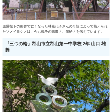
原爆投下の影響で亡くなった林嘉代子さんの母親によって植えられ
たソメイヨシノは、今も戦争の悲惨さ、残酷さを伝えています。
『三つの輪』
郡山市立郡山第一中学校 2年 山口 雄
奨