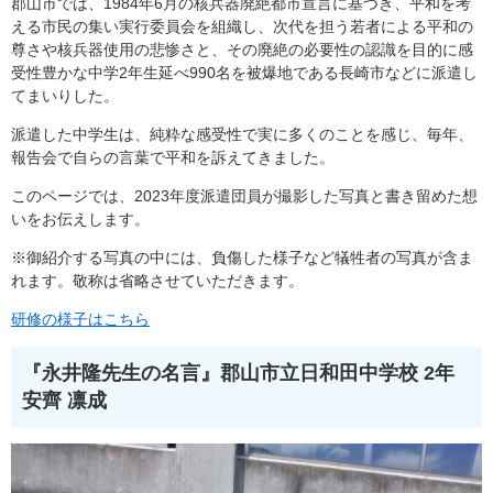
郡山市では、1984年6月の核兵器廃絶都市宣言に基づき、平和を考
える市民の集い実行委員会を組織し、次代を担う若者による平和の
尊さや核兵器使用の悲惨さと、その廃絶の必要性の認識を目的に感
受性豊かな中学2年生延べ990名を被爆地である長崎市などに派遣し
てまいりした。
派遣した中学生は、純粋な感受性で実に多くのことを感じ、毎年、
報告会で自らの言葉で平和を訴えてきました。
このページでは、2023年度派遣団員が撮影した写真と書き留めた想
いをお伝えします。
※御紹介する写真の中には、負傷した様子など犠牲者の写真が含ま
れます。敬称は省略させていただきます。
研修の様子はこちら
『
永井隆先生の名言
』
郡山市立日和田中学校 2年
安齊 凛成