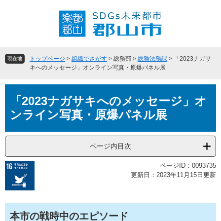
ペ
メ
ー
ニ
ジ
ュ
の
ー
先
を
頭
飛
トップページ
>
組織でさがす
>
総務部
>
総務法務課
>
「2023ナガサ
現在地
で
ば
キへのメッセージ」オンライン写真・原爆パネル展
す
し
。
て
本
本
「2023ナガサキへのメッセージ」オ
文
文
ンライン写真・原爆パネル展
へ
ページ内目次
ページID：0093735
更新日：2023年11月15日更新
本市の戦時中のエピソード