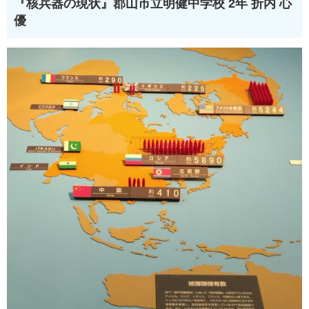
『核兵器の現状』
郡山市立明健中学校 2年 折内 心
優