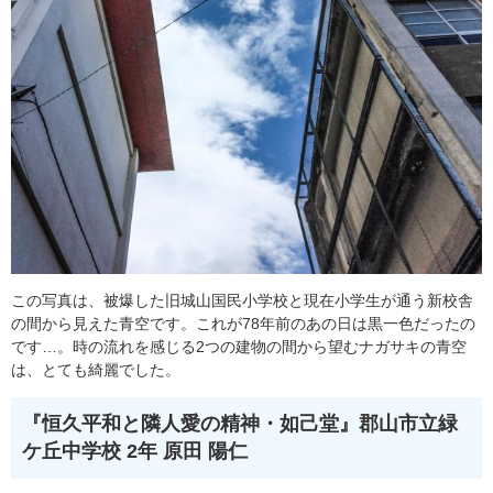
この写真は、被爆した旧城山国民小学校と現在小学生が通う新校舎
の間から見えた青空です。これが78年前のあの日は黒一色だったの
です…。時の流れを感じる2つの建物の間から望むナガサキの青空
は、とても綺麗でした。
『恒久平和と隣人愛の精神・如己堂』
郡山市立緑
ケ丘中学校 2年 原田 陽仁​