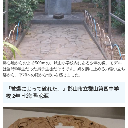
爆心地からおよそ500ｍの、城山小学校内にある少年の像。モデル
は当時6年生だった男子生徒だそうです。鳩を腕に止める力強い立ち
姿から、平和への確かな想いを感じました。
『被爆によって破れた。』
郡山市立郡山第四中学
校 2年 七海 聖恋亜​