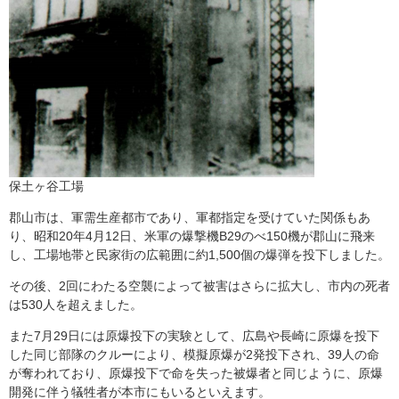
保土ヶ谷工場
郡山市は、軍需生産都市であり、軍都指定を受けていた関係もあ
り、昭和20年4月12日、米軍の爆撃機B29のべ150機が郡山に飛来
し、工場地帯と民家街の広範囲に約1,500個の爆弾を投下しました。
その後、2回にわたる空襲によって被害はさらに拡大し、市内の死者
は530人を超えました。
また7月29日には原爆投下の実験として、広島や長崎に原爆を投下
した同じ部隊のクルーにより、模擬原爆が2発投下され、39人の命
が奪われており、原爆投下で命を失った被爆者と同じように、原爆
開発に伴う犠牲者が本市にもいるといえます。