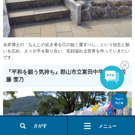
永井博士の「なんじの近き者を己の如く愛すべし」という信念と願
いを広め、人々が手を取り合い、笑顔溢れる世界を作っていきたい
です。
『平和を願う気持ち』
郡山市立富田中学校 2年 佐
藤 雪乃
さがす
メニュー