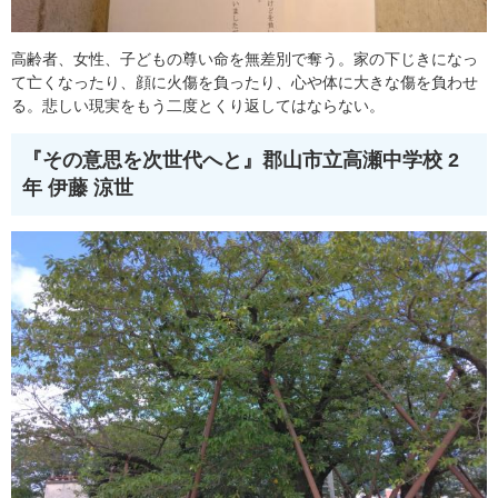
高齢者、女性、子どもの尊い命を無差別で奪う。家の下じきになっ
て亡くなったり、顔に火傷を負ったり、心や体に大きな傷を負わせ
る。悲しい現実をもう二度とくり返してはならない。
『その意思を次世代へと』
郡山市立高瀬中学校 2
年 伊藤 涼世