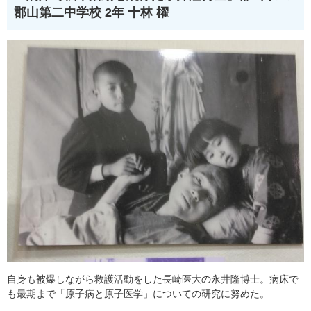
郡山第二中学校 2年 十林 櫂​
自身も被爆しながら救護活動をした長崎医大の永井隆博士。病床で
も最期まで「原子病と原子医学」についての研究に努めた。