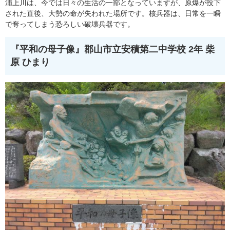
浦上川は、今では日々の生活の一部となっていますが、原爆が投下
された直後、大勢の命が失われた場所です。核兵器は、日常を一瞬
で奪ってしまう恐ろしい破壊兵器です。
『平和の母子像』
郡山市立安積第二中学校 2年 柴
原 ひまり​