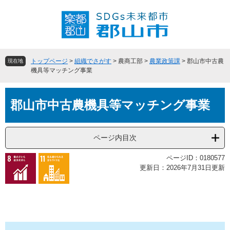
ペ
メ
ー
ニ
ジ
ュ
の
ー
先
を
頭
飛
トップページ
>
組織でさがす
>
農商工部
>
農業政策課
>
郡山市中古農
現在地
で
ば
機具等マッチング事業
す
し
。
て
本
本
郡山市中古農機具等マッチング事業
文
文
へ
ページ内目次
ページID：0180577
更新日：2026年7月31日更新