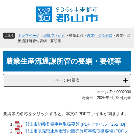
ペ
メ
ー
ニ
ジ
ュ
の
ー
先
を
頭
飛
トップページ
>
組織でさがす
>
農商工部
>
農業生産流通課
>
農業生産
現在地
で
ば
流通課所管の要綱・要領等
す
し
。
て
本
本
農業生産流通課所管の要綱・要領等
文
文
へ
ページ内目次
ページID：0002090
更新日：2026年7月13日更新
要綱等の名称をクリックすると、本文のPDFファイルが開きます。
郡山市飼養登録事務取扱要領 [PDFファイル／252KB]
郡山市販売禁止鳥獣等の販売許可事務取扱要領 [PDFフ