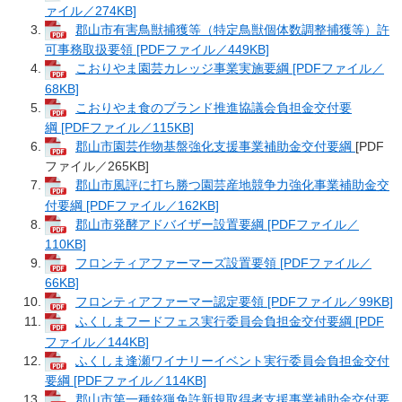
ァイル／274KB]
郡山市有害鳥獣捕獲等（特定鳥獣個体数調整捕獲等）許
可事務取扱要領 [PDFファイル／449KB]
こおりやま園芸カレッジ事業実施要綱 [PDFファイル／
68KB]
こおりやま食のブランド推進協議会負担金交付要
綱 [PDFファイル／115KB]
郡山市園芸作物基盤強化支援事業補助金交付要綱
[PDF
ファイル／265KB]
郡山市風評に打ち勝つ園芸産地競争力強化事業補助金交
付要綱 [PDFファイル／162KB]
郡山市発酵アドバイザー設置要綱 [PDFファイル／
110KB]
フロンティアファーマーズ設置要領 [PDFファイル／
66KB]
フロンティアファーマー認定要領 [PDFファイル／99KB]
ふくしまフードフェス実行委員会負担金交付要綱 [PDF
ファイル／144KB]
ふくしま逢瀬ワイナリーイベント実行委員会負担金交付
要綱 [PDFファイル／114KB]
郡山市第一種銃猟免許新規取得者支援事業補助金交付要