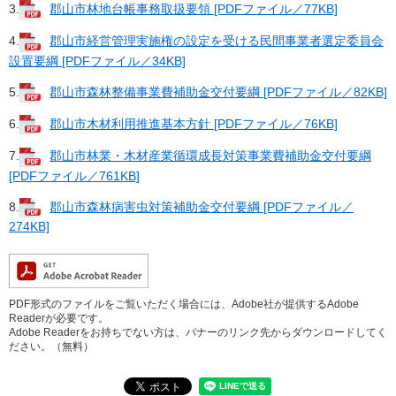
3.
郡山市林地台帳事務取扱要領 [PDFファイル／77KB]
4.
郡山市経営管理実施権の設定を受ける民間事業者選定委員会
設置要綱 [PDFファイル／34KB]
5.
郡山市森林整備事業費補助金交付要綱 [PDFファイル／82KB]
6.
郡山市木材利用推進基本方針 [PDFファイル／76KB]
7.
郡山市林業・木材産業循環成長対策事業費補助金交付要綱
[PDFファイル／761KB]
8.
郡山市森林病害虫対策補助金交付要綱 [PDFファイル／
274KB]
PDF形式のファイルをご覧いただく場合には、Adobe社が提供するAdobe
Readerが必要です。
Adobe Readerをお持ちでない方は、バナーのリンク先からダウンロードしてく
ださい。（無料）