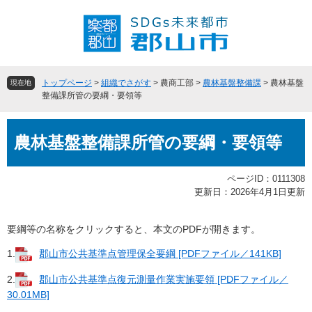
ペ
メ
ー
ニ
ジ
ュ
の
ー
先
を
頭
飛
トップページ
>
組織でさがす
>
農商工部
>
農林基盤整備課
>
農林基盤
現在地
で
ば
整備課所管の要綱・要領等
す
し
。
て
本
本
農林基盤整備課所管の要綱・要領等
文
文
へ
ページID：0111308
更新日：2026年4月1日更新
要綱等の名称をクリックすると、本文のPDFが開きます。
1.
郡山市公共基準点管理保全要綱 [PDFファイル／141KB]
2.
郡山市公共基準点復元測量作業実施要領 [PDFファイル／
30.01MB]