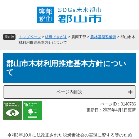
ペ
メ
ー
ニ
ジ
ュ
の
ー
先
を
頭
飛
トップページ
>
組織でさがす
>
農商工部
>
農林基盤整備課
>
郡山市木
現在地
で
ば
材利用推進基本方針について
す
し
。
て
本
本
郡山市木材利用推進基本方針につい
文
文
て
へ
ページ内目次
ページID：0140786
更新日：2025年4月1日更新
令和3年10月に法改正された脱炭素社会の実現に資する等のため