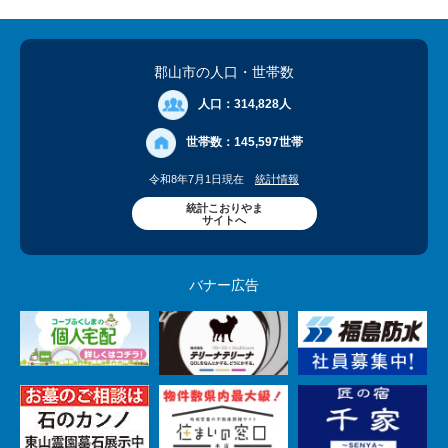
郡山市の人口
・世帯数
人口：
314,828人
世帯数：
145,597世帯
令和8年7月1日現在
統計情報
統計こおりやま
サイトへ
バナー広告