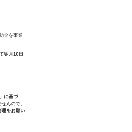
助金を事業
て翌月10日
」に基づ
ません
ので、
管理をお願い