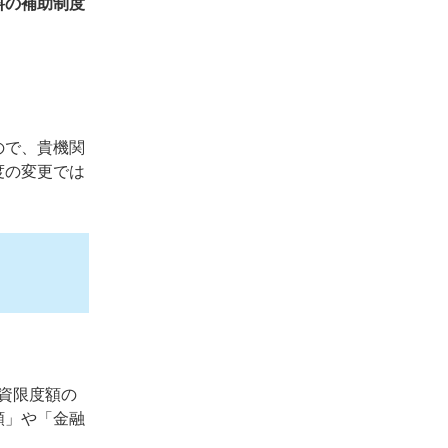
料の補助制度
ので、貴機関
度の変更では
資限度額の
額」や「金融