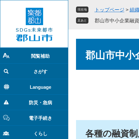
ペ
メ
トップページ
>
組
現在地
ー
ニ
ジ
ュ
郡山市中小企業融
足あと
の
ー
先
を
頭
飛
本
で
ば
文
郡山市中小
す
し
閲覧補助
。
て
本
さがす
文
へ
Language
防災・急病
電子手続き
各種の融資制
くらし