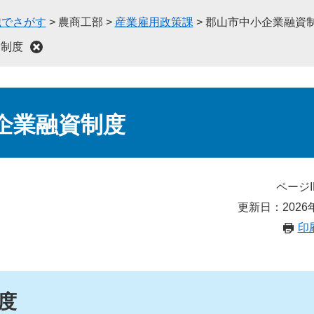
織でさがす
>
農商工部
>
産業雇用政策課
>
郡山市中小企業融資
資制度
企業融資制度
ページI
更新日：2026
印
度