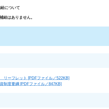
補給について
子補給はありません。
リーフレット [PDFファイル／522KB]
制度要綱 [PDFファイル／847KB]