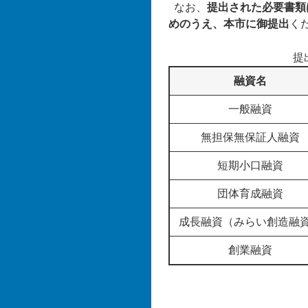
なお、
提出された必要書類
めのうえ、本市に御提出
く
提
融資名
一般融資
無担保無保証人融資
短期小口融資
団体育成融資
成長融資（みらい創造融
創業融資