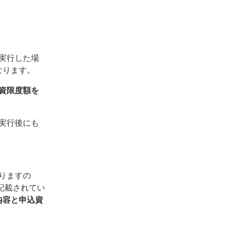
実行した場
なります。
資限度額を
実行後にも
りますの
記載されてい
内容と申込資