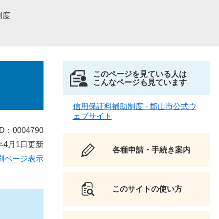
制度
このページを見ている人は
こんなページも見ています
信用保証料補助制度 - 郡山市公式ウ
ェブサイト
D：0004790
年4月1日更新
各種申請・手続き案内
刷ページ表示
このサイトの使い方