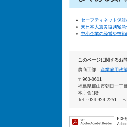
セーフティネット保証
東日本大震災復興緊急
中小企業の経営や技術
このページに関するお
農商工部
産業雇用政
〒963-8601
福島県郡山市朝日一丁目2
本庁舎1階
Tel：024-924-2251
F
PDF
Ado