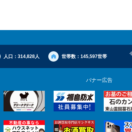
人口：
314,828人
世帯数：
145,597世帯
バナー広告