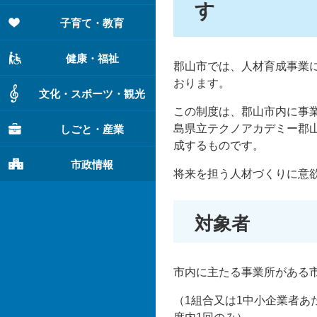
す
子育て・教育
健康・福祉
郡山市では、人材育成事業
おります。
文化・スポーツ・観光
この制度は、郡山市内に事
島県立テクノアカデミー郡
しごと・産業
成するものです。
市政情報
将来を担う人材づくりに意
対象者
市内に主たる事業所がある
（1組合又は1中小企業者あ