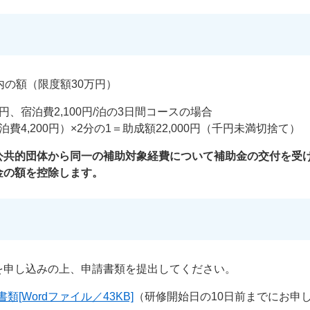
内の額（限度額30万円）
0円、宿泊費2,100円/泊の3日間コースの場合
宿泊費4,200円）×2分の1＝助成額22,000円（千円未満切捨て）
公共的団体から同一の補助対象経費について補助金の交付を受
金の額を控除します。
を申し込みの上、申請書類を提出してください。
[Wordファイル／43KB]
（研修開始日の10日前までにお申