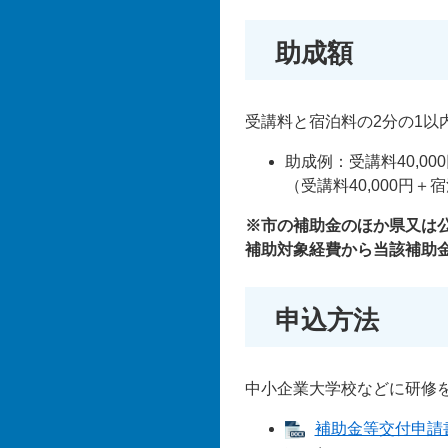
助成額
受講料と宿泊料の2分の1以
助成例：受講料40,00
（受講料40,000円＋
※市の補助金のほか県又は
補助対象経費から当該補助
申込方法
中小企業大学校などに研修
補助金等交付申請書類