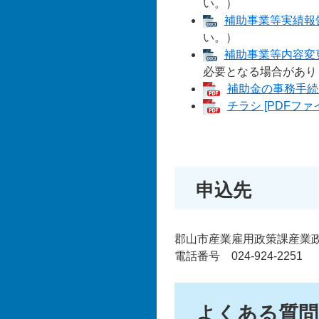
い。）
補助事業等実績報告書
い。）
補助事業等内容変更
必要となる場合があり
補助金の事務手続き
チラシ [PDFファイ
申込先
郡山市産業雇用政策課産業
電話番号 024-924-2251
よくある質問