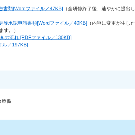
類[Wordファイル／47KB]
（全研修終了後、速やかに提出
等承認申請書類[Wordファイル／40KB]
（内容に変更が生じ
ます。）
の流れ [PDFファイル／130KB]
ル／197KB]
政策係