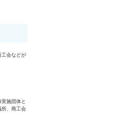
商工会などが
修実施団体と
議所、商工会