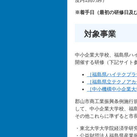
度内1回のみ）
※着手日（最初の研修日及
対象事業
中小企業大学校、福島県ハ
開催する研修（下記サイト
［福島県ハイテクプラ
［福島県立テクノアカ
［中小機構中小企業大
郡山市商工業振興条例施行
して、中小企業大学校、福
その他これらに準ずると市
・東北大学大学院経済学研
・公益財団法人福島県産業