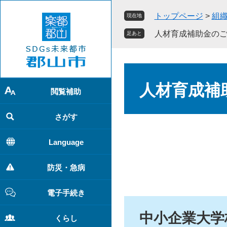
ペ
メ
トップページ
>
組
現在地
ー
ニ
ジ
ュ
人材育成補助金の
足あと
の
ー
先
を
頭
飛
本
で
ば
文
人材育成補
す
し
閲覧補助
。
て
本
さがす
文
へ
Language
防災・急病
電子手続き
中小企業大学
くらし