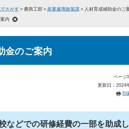
織でさがす
>
農商工部
>
産業雇用政策課
>
人材育成補助金のご
ご案内
助金のご案内
ページI
更新日：2024
印
校などでの研修経費の一部を助成