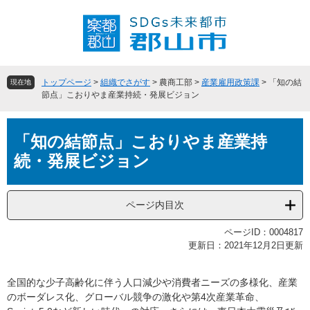
ペ
メ
ー
ニ
ジ
ュ
の
ー
先
を
頭
飛
トップページ
>
組織でさがす
>
農商工部
>
産業雇用政策課
>
「知の結
現在地
で
ば
節点」こおりやま産業持続・発展ビジョン
す
し
。
て
本
本
「知の結節点」こおりやま産業持
文
文
続・発展ビジョン
へ
ページ内目次
ページID：0004817
更新日：2021年12月2日更新
全国的な少子高齢化に伴う人口減少や消費者ニーズの多様化、産業
のボーダレス化、グローバル競争の激化や第4次産業革命、