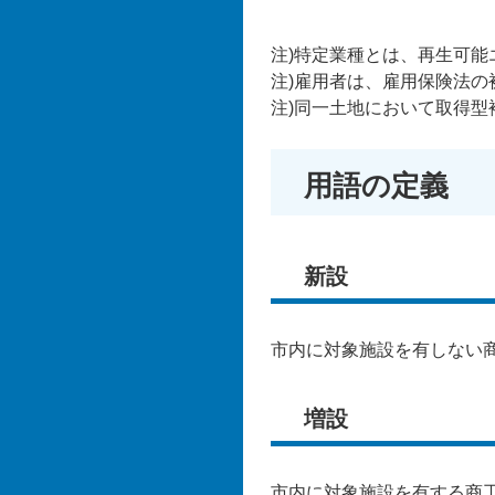
注)特定業種とは、再生可
注)雇用者は、雇用保険法の
​注)同一土地において取得
用語の定義
新設
市内に対象施設を有しない
増設
市内に対象施設を有する商