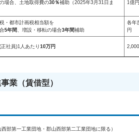
の場合、土地取得費の
30％
補助（2025年3月31日ま
1億
税・都市計画税相当額を
各年度
合
5年間
、増設・移転の場合
3年間
補助
円
(正社員)1人あたり
10万円
2,0
進事業（賃借型）
山西部第一工業団地・郡山西部第二工業団地に限る）