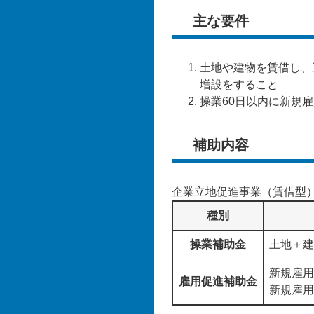
主な要件
土地や建物を賃借し、
増設をすること
操業60日以内に新規
補助内容
企業立地促進事業（賃借型
種別
操業補助金
土地＋建
新規雇用
雇用促進補助金
新規雇用