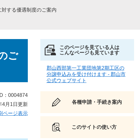
に対する優遇制度のご案内
このページを見ている人は
のご
こんなページも見ています
郡山西部第一工業団地第2期工区の
分譲申込みを受け付けます - 郡山市
公式ウェブサイト
D：0004874
各種申請・手続き案内
年4月1日更新
刷ページ表示
このサイトの使い方