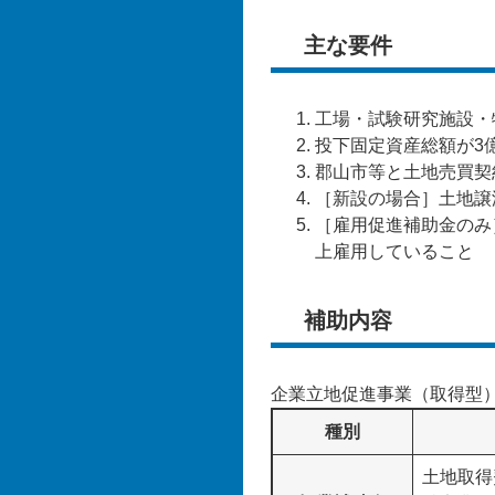
主な要件
工場・試験研究施設・
投下固定資産総額が3
郡山市等と土地売買契
［新設の場合］土地譲
［雇用促進補助金のみ
上雇用していること
補助内容
企業立地促進事業（取得型
種別
土地取得