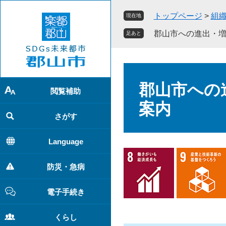
ペ
メ
トップページ
>
組
現在地
ー
ニ
ジ
ュ
郡山市への進出・
足あと
の
ー
先
を
頭
飛
本
で
ば
文
郡山市への
す
し
閲覧補助
。
て
案内
本
さがす
文
へ
Language
防災・急病
電子手続き
くらし