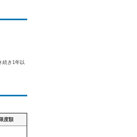
き続き1年以
限度額