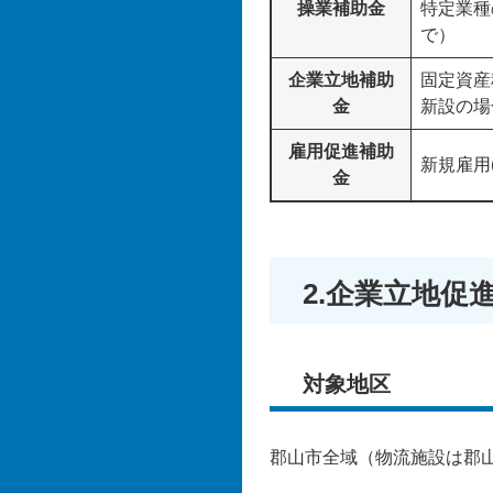
操業補助金
特定業種
で）
企業立地補助
固定資産
金
新設の場
雇用促進補助
新規雇用
金
2.企業立地促
対象地区
郡山市全域（物流施設は郡