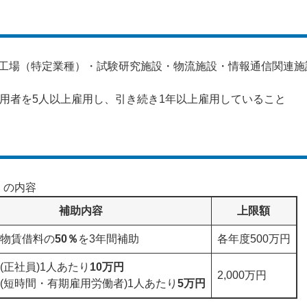
工場（特定業種）・試験研究施設・物流施設・情報通信関連施
雇用者を5人以上雇用し、引き続き1年以上雇用していること
）の内容
補助内容
上限額
物賃借料の
50％
を3年間補助
各年度500万円
(正社員)1人あたり
10万円
2,000万円
(短時間・有期雇用労働者)1人あたり
5万円