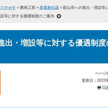
織でさがす
>
農商工部
>
産業創出課
>
郡山市への進出・増設等
増設等に対する優遇制度のご案内
進出・増設等に対する優遇制度
ページI
更新日：2023
印