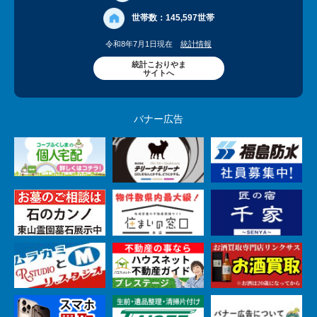
世帯数：
145,597世帯
令和8年7月1日現在
統計情報
統計こおりやま
サイトへ
バナー広告