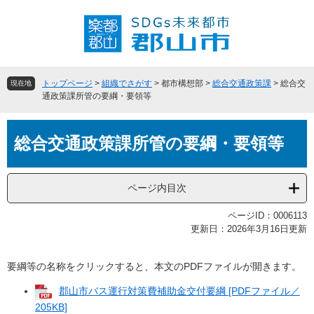
ペ
メ
ー
ニ
ジ
ュ
の
ー
先
を
頭
飛
トップページ
>
組織でさがす
>
都市構想部
>
総合交通政策課
>
総合交
現在地
で
ば
通政策課所管の要綱・要領等
す
し
。
て
本
本
総合交通政策課所管の要綱・要領等
文
文
へ
ページ内目次
ページID：0006113
更新日：2026年3月16日更新
要綱等の名称をクリックすると、本文のPDFファイルが開きます。
郡山市バス運行対策費補助金交付要綱 [PDFファイル／
205KB]