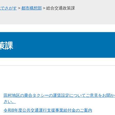
織でさがす
>
都市構想部
>
総合交通政策課
策課
田村地区の乗合タクシーの運賃設定についてご意見をお聞か
さい。
令和8年度公共交通運行支援事業給付金のご案内