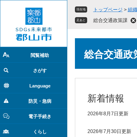
ペ
メ
トップページ
>
組
現在地
ー
ニ
ジ
ュ
総合交通政策課
足あと
の
ー
先
を
頭
飛
本
で
ば
文
総合交通政
す
し
閲覧補助
。
て
本
さがす
文
へ
Language
新着情報
防災・急病
2026年8月7日更新
電子手続き
2026年7月30日更新
くらし