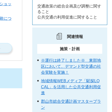
ショッ
交通政策の総合企画及び調整に関す
ること
公共交通の利用促進に関すること
験につ
関連情報
S
施策・計画
※運行は終了しました※ 東部地
区において、デマンド型交通の社
会実験を実施！
地域情報WEBメディア「駅探LO
CAL」を活用した公共交通利用促
進
郡山市総合交通計画マスタープラ
ン