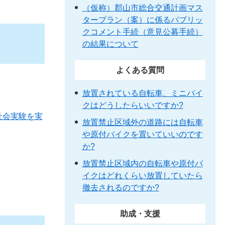
（仮称）郡山市総合交通計画マス
タープラン（案）に係るパブリッ
クコメント手続（意見公募手続）
の結果について
よくある質問
放置されている自転車、ミニバイ
クはどうしたらいいですか?
社会実験を実
放置禁止区域外の道路には自転車
や原付バイクを置いていいのです
か?
放置禁止区域内の自転車や原付バ
イクはどれくらい放置していたら
撤去されるのですか?
助成・支援