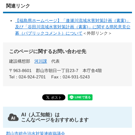
関連リンク
【福島県ホームページ】「逢瀬川流域水害対策計画（素案)」
及び「谷田川流域水害対策計画（素案)」に関する県民意見公
募（パブリックコメント）について
＜外部リンク＞
このページに関するお問い合わせ先
建設構想部
河川課
代表
〒963-8601
郡山市朝日一丁目23-7 本庁舎4階
Tel：024-924-2701
Fax：024-931-5243
AI（人工知能）は
こんなページをおすすめします
郡山市総合治水対策連絡協議会