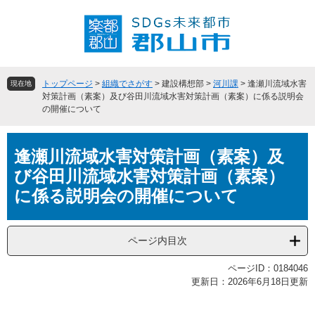
ペ
メ
ー
ニ
ジ
ュ
の
ー
先
を
頭
飛
トップページ
>
組織でさがす
>
建設構想部
>
河川課
>
逢瀬川流域水害
現在地
で
ば
対策計画（素案）及び谷田川流域水害対策計画（素案）に係る説明会
の開催について
す
し
。
て
本
本
逢瀬川流域水害対策計画（素案）及
文
文
へ
び谷田川流域水害対策計画（素案）
に係る説明会の開催について
ページ内目次
ページID：0184046
更新日：2026年6月18日更新