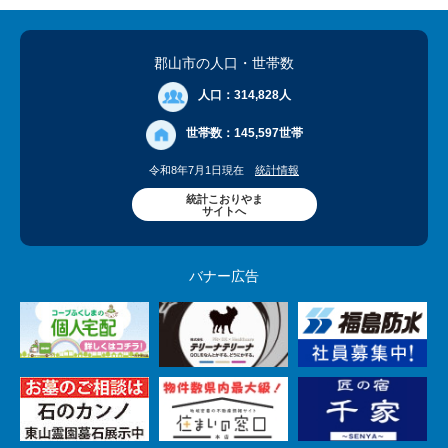
郡山市の人口
・世帯数
人口：
314,828人
世帯数：
145,597世帯
令和8年7月1日現在
統計情報
統計こおりやま
サイトへ
バナー広告