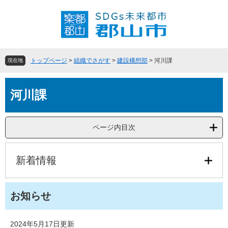
ペ
メ
ー
ニ
ジ
ュ
の
ー
先
を
頭
飛
トップページ
>
組織でさがす
>
建設構想部
>
河川課
現在地
で
ば
す
し
本
。
て
河川課
文
本
文
へ
ページ内目次
新着情報
お知らせ
2024年5月17日更新