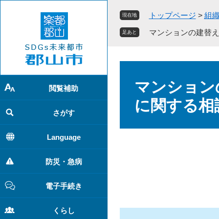
ペ
メ
トップページ
>
組
現在地
ー
ニ
ジ
ュ
マンションの建替
足あと
の
ー
先
を
頭
飛
本
で
ば
文
マンション
す
し
閲覧補助
。
て
に関する相
本
さがす
文
へ
Language
防災・急病
電子手続き
くらし