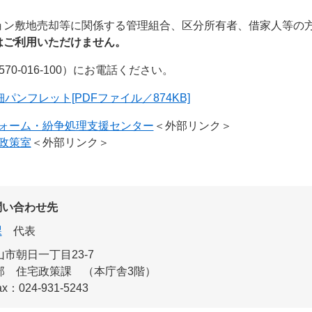
ョン敷地売却等に関係する管理組合、区分所有者、借家人等の
はご利用いただけません。
0-016-100）にお電話ください。
ンフレット[PDFファイル／874KB]
ォーム・紛争処理支援センター
＜外部リンク＞
政策室
＜外部リンク＞
問い合わせ先
課
代表
市朝日一丁目23-7
部 住宅政策課 （本庁舎3階）
ax：024-931-5243