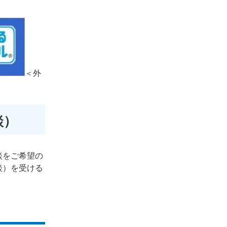
＜外
談）
談をご希望の
談）を受ける