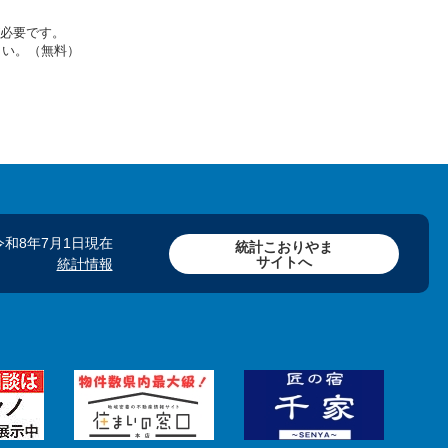
rが必要です。
さい。（無料）
令和8年7月1日現在
統計こおりやま
サイトへ
統計情報