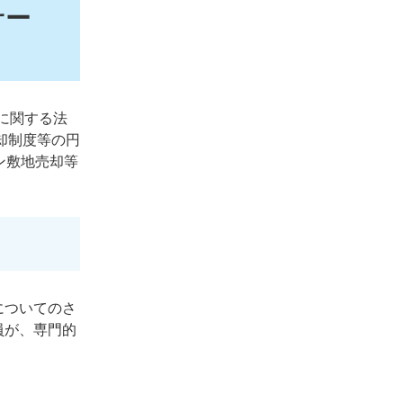
サー
に関する法
却制度等の円
ン敷地売却等
についてのさ
員が、専門的