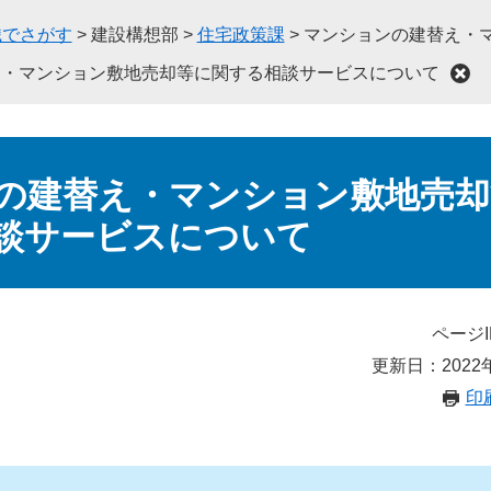
織でさがす
>
建設構想部
>
住宅政策課
>
マンションの建替え・
え・マンション敷地売却等に関する相談サービスについて
の建替え・マンション敷地売却
談サービスについて
ページI
更新日：2022
印