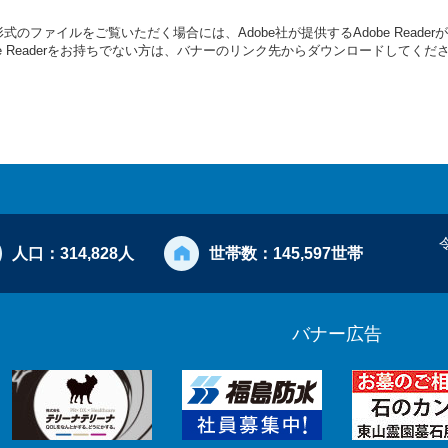
形式のファイルをご覧いただく場合には、Adobe社が提供するAdobe Reade
be Readerをお持ちでない方は、バナーのリンク先からダウンロードしてくだ
人口：
314,828人
世帯数：
145,597世帯
バナー広告