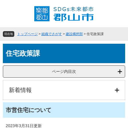
ペ
メ
ー
ニ
ジ
ュ
の
ー
先
を
頭
飛
トップページ
>
組織でさがす
>
建設構想部
>
住宅政策課
現在地
で
ば
す
し
本
。
て
住宅政策課
文
本
文
へ
ページ内目次
新着情報
市営住宅について
2023年3月31日更新