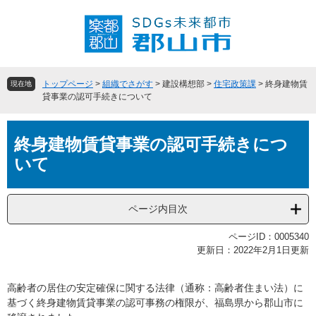
ペ
メ
ー
ニ
ジ
ュ
の
ー
先
を
頭
飛
トップページ
>
組織でさがす
>
建設構想部
>
住宅政策課
>
終身建物賃
現在地
で
ば
貸事業の認可手続きについて
す
し
。
て
本
本
終身建物賃貸事業の認可手続きにつ
文
文
いて
へ
ページ内目次
ページID：0005340
更新日：2022年2月1日更新
高齢者の居住の安定確保に関する法律（通称：高齢者住まい法）に
基づく終身建物賃貸事業の認可事務の権限が、福島県から郡山市に