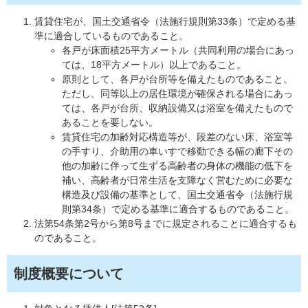
賃貸住宅が、国土交通省令（法施行規則第33条）で定める基
準に適合しているものであること。
各戸が床面積25平方メートル（共同利用の場合にあっ
ては、18平方メートル）以上であること。
原則として、各戸が台所等を備えたものであること。
ただし、同等以上の居住環境が確保される場合にあっ
ては、各戸が台所、収納設備又は浴室を備えたもので
あることを要しない。
賃貸住宅の加齢対応構造等が、段差のない床、浴室等
の手すり、介助用の車いすで移動できる幅の廊下その
他の加齢に伴って生ずる高齢者の身体の機能の低下を
補い、高齢者が日常生活を支障なく営むために必要な
構造及び設備の基準として、国土交通省令（法施行規
則第34条）で定める基準に適合するものであること。
法第54条第2号から第8号までに規定されることに適合するも
のであること。
制度概要について