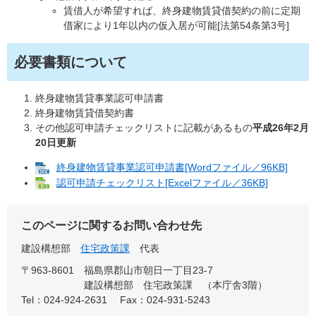
賃借人が希望すれば、終身建物賃貸借契約の前に定期
借家により1年以内の仮入居が可能[法第54条第3号]
必要書類について
終身建物賃貸事業認可申請書
終身建物賃貸借契約書
その他認可申請チェックリストに記載があるもの
平成26年2月
20日更新
終身建物賃貸事業認可申請書[Wordファイル／96KB]
認可申請チェックリスト[Excelファイル／36KB]
このページに関するお問い合わせ先
建設構想部
住宅政策課
代表
〒963-8601
福島県郡山市朝日一丁目23-7
建設構想部 住宅政策課 （本庁舎3階）
Tel：024-924-2631
Fax：024-931-5243