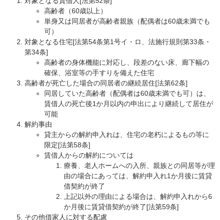
対象となる賃借人[法第52条]
高齢者（60歳以上）
単身又は同居者が高齢者親族（配偶者は60歳未満でも
可）
対象となる住宅[法第54条第1号イ・ロ、法施行規則第33条・
第34条]
高齢者の身体機能に対応し、段差のない床、廊下幅の
確保、浴室等の手すりを備えた住宅
高齢者が死亡した場合の同居者の継続居住[法第62条]
同居していた高齢者（配偶者は60歳未満でも可）は、
賃借人の死亡後1か月以内の申出により継続して居住が
可能
解約事由
貸主からの解約申入れは、住宅の老朽によるもの等に
限定[法第58条]
賃借人からの解約については
療養、老人ホームへの入所、親族との同居等が理
由の場合にあっては、解約申入れ1か月後に賃貸
借契約が終了
上記以外の理由による場合は、解約申入れから6
か月後に賃貸借契約が終了[法第59条]
その他借家人に対する配慮