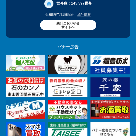
世帯数：
145,597世帯
令和8年7月1日現在
統計情報
統計こおりやま
サイトへ
バナー広告