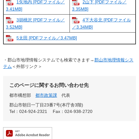
1矢地内 [PDFファイル／
2山下 [PDFファイル／
3.41MB]
3.35MB]
3胡桃沢 [PDFファイル／
4下大谷北 [PDFファイル
3.52MB]
／3.34MB]
5太田 [PDFファイル／3.47MB]
・郡山市地理情報システムでも検索できます→
郡山市地理情報シス
テム
＜外部リンク＞
このページに関するお問い合わせ先
都市構想部
都市政策課
代表
郡山市朝日一丁目23番7号(本庁舎3階)
Tel：024-924-2321
Fax：024-938-2720