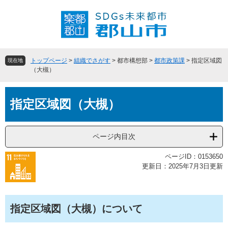
ペ
メ
ー
ニ
ジ
ュ
の
ー
先
を
頭
飛
トップページ
>
組織でさがす
>
都市構想部
>
都市政策課
>
指定区域図
現在地
で
ば
（大槻）
す
し
。
て
本
本
指定区域図（大槻）
文
文
へ
ページ内目次
ページID：0153650
更新日：2025年7月3日更新
指定区域図（大槻）について