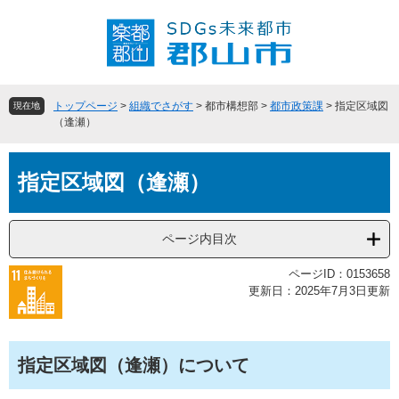
ペ
メ
ー
ニ
ジ
ュ
の
ー
先
を
頭
飛
トップページ
>
組織でさがす
>
都市構想部
>
都市政策課
>
指定区域図
現在地
で
ば
（逢瀬）
す
し
。
て
本
本
指定区域図（逢瀬）
文
文
へ
ページ内目次
ページID：0153658
更新日：2025年7月3日更新
指定区域図（逢瀬）について