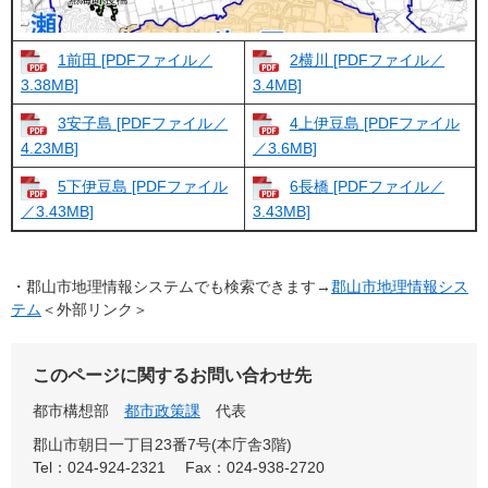
1前田 [PDFファイル／
2横川 [PDFファイル／
3.38MB]
3.4MB]
3安子島 [PDFファイル／
4上伊豆島 [PDFファイル
4.23MB]
／3.6MB]
5下伊豆島 [PDFファイル
6長橋 [PDFファイル／
／3.43MB]
3.43MB]
・郡山市地理情報システムでも検索できます→
郡山市地理情報シス
テム
＜外部リンク＞
このページに関するお問い合わせ先
都市構想部
都市政策課
代表
郡山市朝日一丁目23番7号(本庁舎3階)
Tel：024-924-2321
Fax：024-938-2720