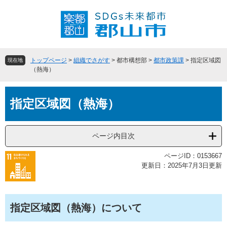
ペ
メ
ー
ニ
ジ
ュ
の
ー
先
を
頭
飛
トップページ
>
組織でさがす
>
都市構想部
>
都市政策課
>
指定区域図
現在地
で
ば
（熱海）
す
し
。
て
本
本
指定区域図（熱海）
文
文
へ
ページ内目次
ページID：0153667
更新日：2025年7月3日更新
指定区域図（熱海）について