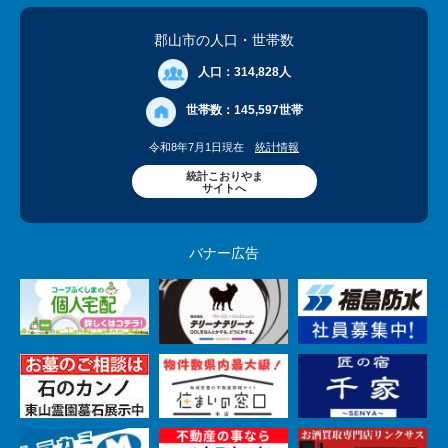
郡山市の人口
・世帯数
人口：
314,828人
世帯数：
145,597世帯
令和8年7月1日現在
統計情報
統計こおりやま
サイトへ
バナー広告