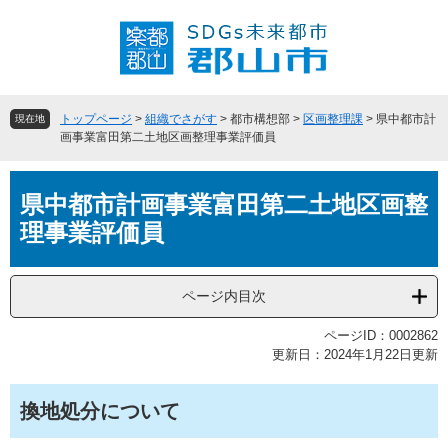
ペ
メ
ー
ニ
ジ
ュ
の
ー
先
を
頭
飛
トップページ
>
組織でさがす
>
都市構想部
>
区画整理課
>
県中都市計
現在地
で
ば
画事業富田第二土地区画整理事業評価員
す
し
。
て
本
本
県中都市計画事業富田第二土地区画整
文
文
理事業評価員
へ
ページ内目次
ページID：0002862
更新日：2024年1月22日更新
換地処分について