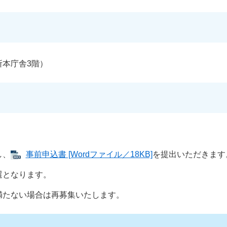
本庁舎3階）
し、
事前申込書 [Wordファイル／18KB]
を提出いただきます
選となります。
満たない場合は再募集いたします。