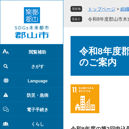
ペ
メ
トップページ
>
組
現在地
ー
ニ
ジ
ュ
令和8年度郡山市木
足あと
の
ー
先
を
頭
飛
本
で
ば
文
令和8年度
す
し
閲覧補助
。
て
のご案内
本
さがす
文
へ
Language
防災・急病
電子手続き
くらし
令和8年度の第2回申込