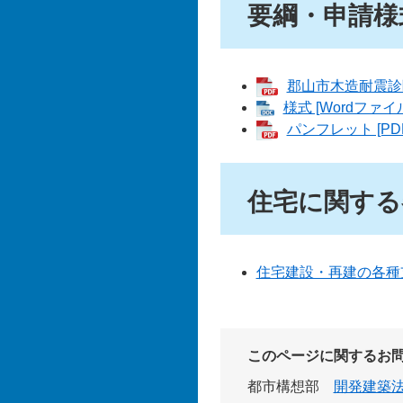
要綱・申請様
郡山市木造耐震診断
様式 [Wordファイ
パンフレット [PD
住宅に関する
住宅建設・再建の各種
このページに関するお
都市構想部
開発建築