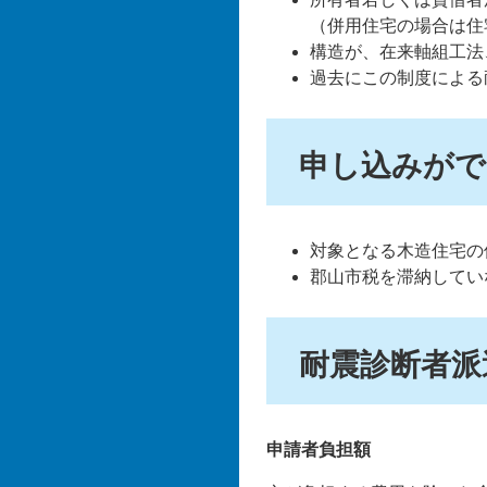
（併用住宅の場合は住
構造が、在来軸組工法
過去にこの制度による
申し込みがで
対象となる木造住宅の
郡山市税を滞納してい
耐震診断者派
申請者負担額