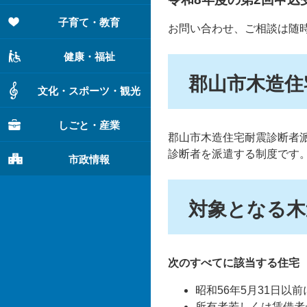
子育て・教育
お問い合わせ、ご相談は随
健康・福祉
郡山市木造住
文化・スポーツ・観光
しごと・産業
郡山市木造住宅耐震診断者
診断者を派遣する制度です
市政情報
対象となる木
次のすべてに該当する住宅
昭和56年5月31日以
所有者若しくは賃借者