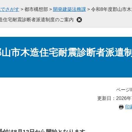
織でさがす
>
都市構想部
>
開発建築法務課
>
令和8年度郡山市
造住宅耐震診断者派遣制度のご案内
郡山市木造住宅耐震診断者派遣
ページI
更新日：2026年
印
受付は8月12日から開始となります。