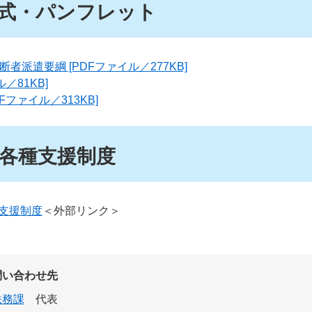
式・パンフレット
者派遣要綱 [PDFファイル／277KB]
ル／81KB]
Fファイル／313KB]
各種支援制度
支援制度
＜外部リンク＞
問い合わせ先
法務課
代表