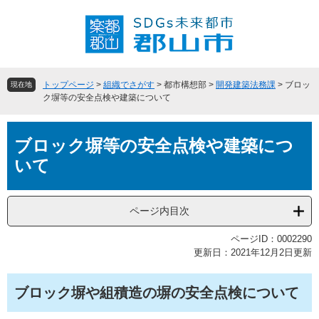
ペ
メ
ー
ニ
ジ
ュ
の
ー
先
を
頭
飛
トップページ
>
組織でさがす
>
都市構想部
>
開発建築法務課
>
ブロッ
現在地
で
ば
ク塀等の安全点検や建築について
す
し
。
て
本
本
ブロック塀等の安全点検や建築につ
文
文
いて
へ
ページ内目次
ページID：0002290
更新日：2021年12月2日更新
ブロック塀や組積造の塀の安全点検について