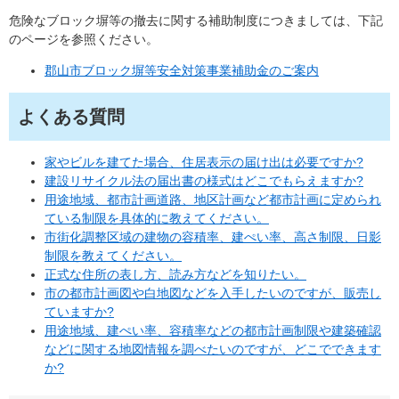
危険なブロック塀等の撤去に関する補助制度につきましては、下記
のページを参照ください。
郡山市ブロック塀等安全対策事業補助金のご案内
よくある質問
家やビルを建てた場合、住居表示の届け出は必要ですか?
建設リサイクル法の届出書の様式はどこでもらえますか?
用途地域、都市計画道路、地区計画など都市計画に定められ
ている制限を具体的に教えてください。
市街化調整区域の建物の容積率、建ぺい率、高さ制限、日影
制限を教えてください。
正式な住所の表し方、読み方などを知りたい。
市の都市計画図や白地図などを入手したいのですが、販売し
ていますか?
用途地域、建ぺい率、容積率などの都市計画制限や建築確認
などに関する地図情報を調べたいのですが、どこでできます
か?