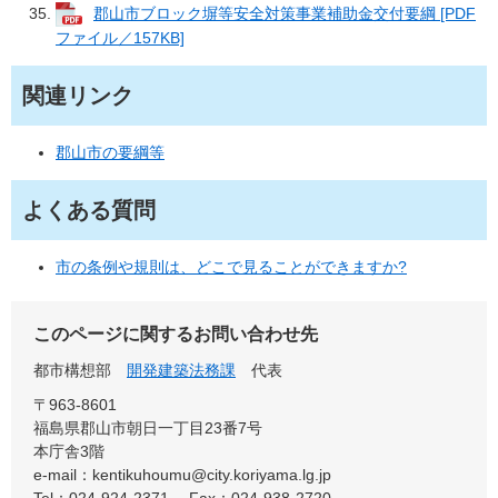
郡山市ブロック塀等安全対策事業補助金交付要綱 [PDF
ファイル／157KB]
​
関連リンク
郡山市の要綱等
よくある質問
市の条例や規則は、どこで見ることができますか?
このページに関するお問い合わせ先
都市構想部
開発建築法務課
代表
〒963-8601
福島県郡山市朝日一丁目23番7号
本庁舎3階
e-mail：kentikuhoumu@city.koriyama.lg.jp
Tel：024-924-2371
Fax：024-938-2720