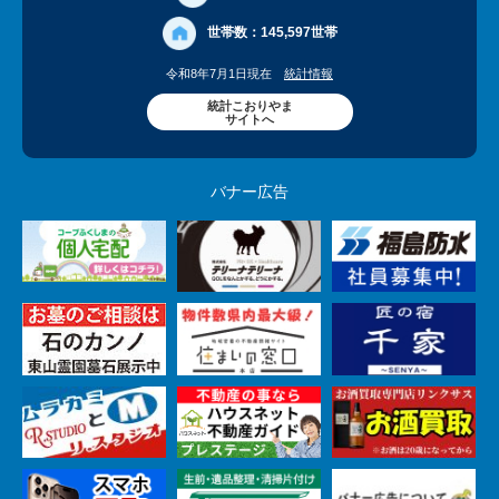
世帯数：
145,597世帯
令和8年7月1日現在
統計情報
統計こおりやま
サイトへ
バナー広告