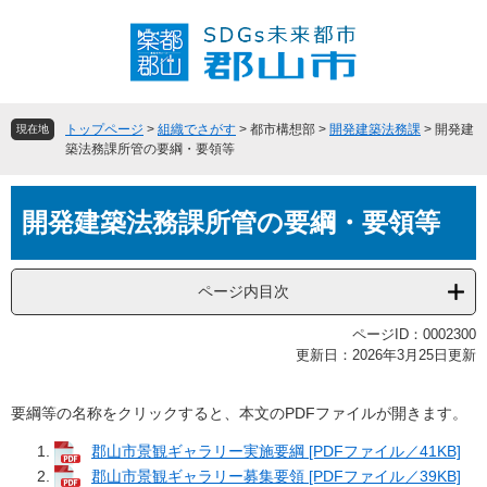
ペ
メ
ー
ニ
ジ
ュ
の
ー
先
を
頭
飛
トップページ
>
組織でさがす
>
都市構想部
>
開発建築法務課
>
開発建
現在地
で
ば
築法務課所管の要綱・要領等
す
し
。
て
本
本
開発建築法務課所管の要綱・要領等
文
文
へ
ページ内目次
ページID：0002300
更新日：2026年3月25日更新
要綱等の名称をクリックすると、本文のPDFファイルが開きます。
郡山市景観ギャラリー実施要綱 [PDFファイル／41KB]
郡山市景観ギャラリー募集要領 [PDFファイル／39KB]