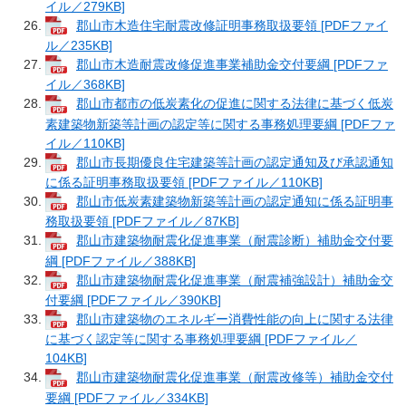
イル／279KB]
郡山市木造住宅耐震改修証明事務取扱要領 [PDFファイ
ル／235KB]
郡山市木造耐震改修促進事業補助金交付要綱 [PDFファ
イル／368KB]
郡山市都市の低炭素化の促進に関する法律に基づく低炭
素建築物新築等計画の認定等に関する事務処理要綱 [PDFファ
イル／110KB]
郡山市長期優良住宅建築等計画の認定通知及び承認通知
に係る証明事務取扱要領 [PDFファイル／110KB]
郡山市低炭素建築物新築等計画の認定通知に係る証明事
務取扱要領 [PDFファイル／87KB]
郡山市建築物耐震化促進事業（耐震診断）補助金交付要
綱 [PDFファイル／388KB]
郡山市建築物耐震化促進事業（耐震補強設計）補助金交
付要綱 [PDFファイル／390KB]
郡山市建築物のエネルギー消費性能の向上に関する法律
に基づく認定等に関する事務処理要綱 [PDFファイル／
104KB]
郡山市建築物耐震化促進事業（耐震改修等）補助金交付
要綱 [PDFファイル／334KB]