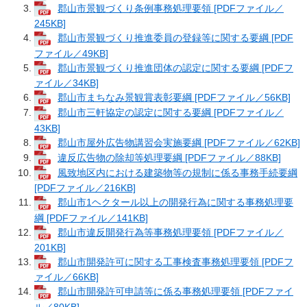
郡山市景観づくり条例事務処理要領 [PDFファイル／
245KB]
郡山市景観づくり推進委員の登録等に関する要綱 [PDF
ファイル／49KB]
郡山市景観づくり推進団体の認定に関する要綱 [PDFフ
ァイル／34KB]
郡山市まちなみ景観賞表彰要綱 [PDFファイル／56KB]
郡山市三軒協定の認定に関する要綱 [PDFファイル／
43KB]
郡山市屋外広告物講習会実施要綱 [PDFファイル／62KB]
違反広告物の除却等処理要綱 [PDFファイル／88KB]
風致地区内における建築物等の規制に係る事務手続要綱
[PDFファイル／216KB]
郡山市1ヘクタール以上の開発行為に関する事務処理要
綱 [PDFファイル／141KB]
郡山市違反開発行為等事務処理要領 [PDFファイル／
201KB]
郡山市開発許可に関する工事検査事務処理要領 [PDFフ
ァイル／66KB]
郡山市開発許可申請等に係る事務処理要領 [PDFファイ
ル／80KB]