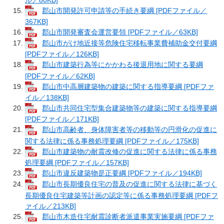
郡山市開発許可申請等の手続き要綱 [PDFファイル／
367KB]
郡山市開発審査会運営要領 [PDFファイル／63KB]
郡山市がけ地近接等危険住宅移転事業費補助金交付要綱
[PDFファイル／126KB]
郡山市建築行為等にかかわる後退用地に関する要綱
[PDFファイル／62KB]
郡山市中高層建築物の建築に関する指導要綱 [PDFファ
イル／138KB]
郡山市共同住宅型集合建築物等の建築に関する指導要綱
[PDFファイル／171KB]
郡山市高齢者、身体障害者等の移動等の円滑化の促進に
関する法律に係る事務処理要綱 [PDFファイル／175KB]
郡山市建築物の耐震改修の促進に関する法律に係る事務
処理要綱 [PDFファイル／157KB]
郡山市違反建築物是正要綱 [PDFファイル／194KB]
郡山市長期優良住宅の普及の促進に関する法律に基づく
長期優良住宅建築等計画の認定等に係る事務処理要綱 [PDFフ
ァイル／213KB]
郡山市木造住宅耐震診断者派遣事業実施要綱 [PDFファ