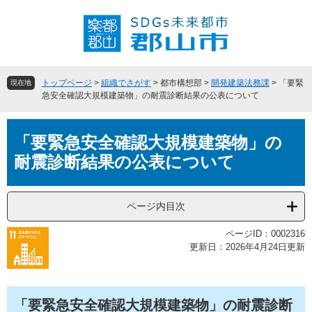
ペ
メ
ー
ニ
ジ
ュ
の
ー
先
を
頭
飛
トップページ
>
組織でさがす
>
都市構想部
>
開発建築法務課
>
「要緊
現在地
で
ば
急安全確認大規模建築物」の耐震診断結果の公表について
す
し
。
て
本
本
「要緊急安全確認大規模建築物」の
文
文
耐震診断結果の公表について
へ
ページ内目次
ページID：0002316
更新日：2026年4月24日更新
「要緊急安全確認大規模建築物」の耐震診断