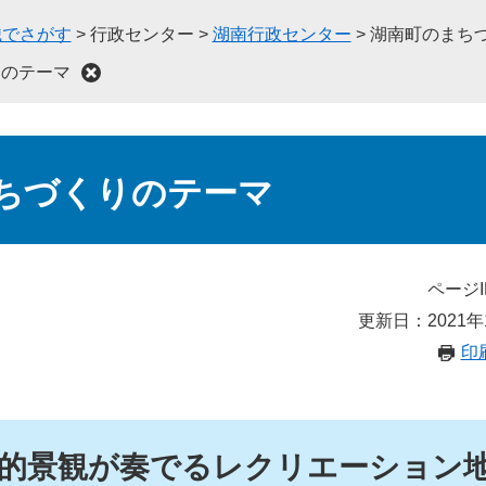
織でさがす
>
行政センター
>
湖南行政センター
>
湖南町のまち
りのテーマ
ちづくりのテーマ
ページI
更新日：2021年
印
的景観が奏でるレクリエーション