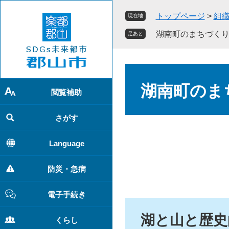
ペ
メ
トップページ
>
組
現在地
ー
ニ
ジ
ュ
湖南町のまちづく
足あと
の
ー
先
を
頭
飛
本
で
ば
文
湖南町のま
す
し
閲覧補助
。
て
本
さがす
文
へ
Language
防災・急病
電子手続き
湖と山と歴史
くらし