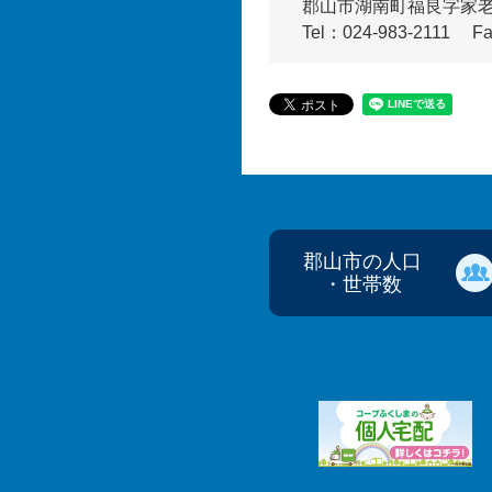
郡山市湖南町福良字家老93
Tel：024-983-2111
Fa
郡山市の人口
・世帯数