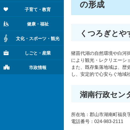
の形成
子育て・教育
健康・福祉
くつろぎとや
文化・スポーツ・観光
しごと・産業
猪苗代湖の自然環境や白河
により観光・レクリエーシ
また、既存集落地域は、歴
市政情報
し、安定的で心安らぐ地域
湖南行政セン
所在地：郡山市湖南町福良字家
電話番号：024-983-2111