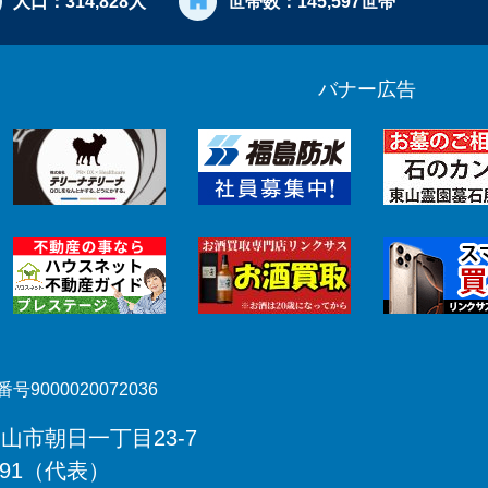
人口：
314,828人
世帯数：
145,597世帯
バナー広告
号9000020072036
郡山市朝日一丁目23-7
491（代表）