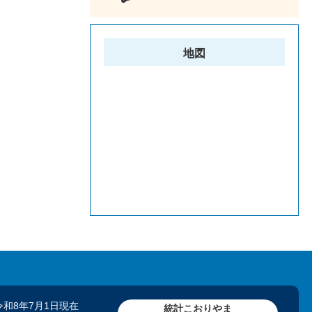
地図
令和8年7月1日現在
統計こおりやま