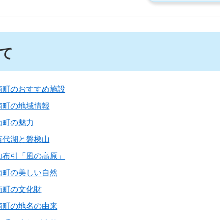
て
南町のおすすめ施設
南町の地域情報
南町の魅力
苗代湖と磐梯山
山布引「風の高原」
南町の美しい自然
南町の文化財
南町の地名の由来