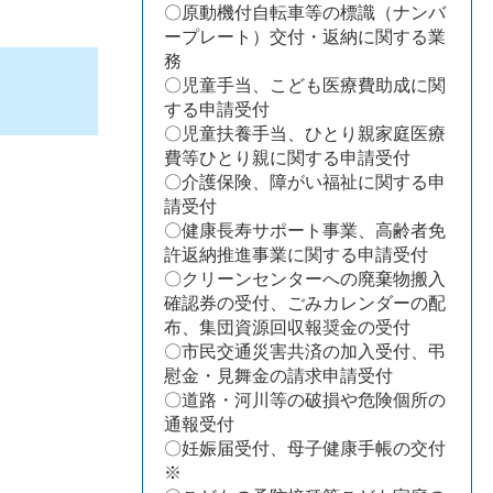
〇原動機付自転車等の標識（ナンバ
ープレート）交付・返納に関する業
務
〇児童手当、こども医療費助成に関
する申請受付
〇児童扶養手当、ひとり親家庭医療
費等ひとり親に関する申請受付
〇介護保険、障がい福祉に関する申
請受付
〇健康長寿サポート事業、高齢者免
許返納推進事業に関する申請受付
〇クリーンセンターへの廃棄物搬入
確認券の受付、ごみカレンダーの配
布、集団資源回収報奨金の受付
〇市民交通災害共済の加入受付、弔
慰金・見舞金の請求申請受付
〇道路・河川等の破損や危険個所の
通報受付
〇妊娠届受付、母子健康手帳の交付
※