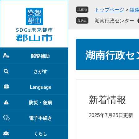
ペ
メ
トップページ
>
組
現在地
ー
ニ
ジ
ュ
湖南行政センター
足あと
の
ー
先
を
頭
飛
本
で
ば
文
湖南行政セ
す
し
閲覧補助
。
て
本
さがす
文
へ
Language
新着情報
防災・急病
2025年7月25日更新
電子手続き
くらし