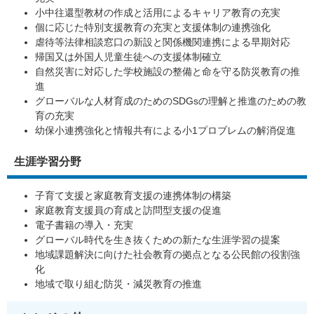
小中往還型教材の作成と活用によるキャリア教育の充実
個に応じた特別支援教育の充実と支援体制の連携強化
虐待等法律相談窓口の新設と関係機関連携による早期対応
帰国又は外国人児童生徒への支援体制確立
自然災害に対応した学校施設の整備と命を守る防災教育の推
進
グローバルな人材育成のためのSDGsの理解と推進のための教
育の充実
幼保小連携強化と情報共有による小1プロブレムの解消促進
生涯学習分野
子育て支援と家庭教育支援の連携体制の構築
家庭教育支援員の育成と訪問型支援の促進
電子書籍の導入・充実
グローバル時代を生き抜くための新たな生涯学習の提案
地域課題解決に向けた社会教育の拠点となる公民館の役割強
化
地域で取り組む防災・減災教育の推進