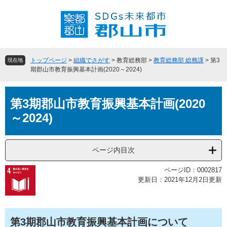
ペ
メ
ー
ニ
ジ
ュ
の
ー
先
を
頭
飛
トップページ
>
組織でさがす
>
教育総務部
>
教育総務部 総務課
>
第3
現在地
で
ば
期郡山市教育振興基本計画(2020～2024)
す
し
。
て
本
本
第3期郡山市教育振興基本計画(2020
文
文
～2024)
へ
ページ内目次
ページID：0002817
更新日：2021年12月2日更新
第3期郡山市教育振興基本計画について