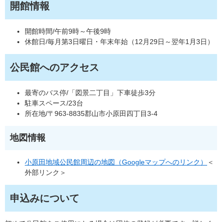
開館情報
開館時間/午前9時～午後9時
休館日/毎月第3日曜日・年末年始（12月29日～翌年1月3日）
公民館へのアクセス
最寄のバス停/「図景二丁目」下車徒歩3分
駐車スペース/23台
所在地/〒963-8835郡山市小原田四丁目3-4
地図情報
小原田地域公民館周辺の地図（Googleマップへのリンク）
＜
外部リンク＞
申込みについて