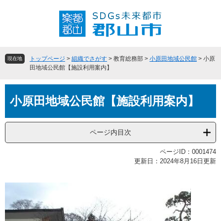
ペ
メ
ー
ニ
ジ
ュ
の
ー
先
を
頭
飛
トップページ
>
組織でさがす
>
教育総務部
>
小原田地域公民館
>
小原
現在地
で
ば
田地域公民館【施設利用案内】
す
し
。
て
本
本
小原田地域公民館【施設利用案内】
文
文
へ
ページ内目次
ページID：0001474
更新日：2024年8月16日更新