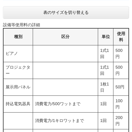
表のサイズを切り替える
設備等使用料の詳細
使用
種別
区分
単位
料
1式1
500
ピアノ
回
円
プロジェクタ
1式1
500
ー
回
円
1枚1
展示用パネル
50円
日
100
持込電気器具
消費電力/500ワットまで
1回
円
200
消費電力/1キロワットまで
1回
円