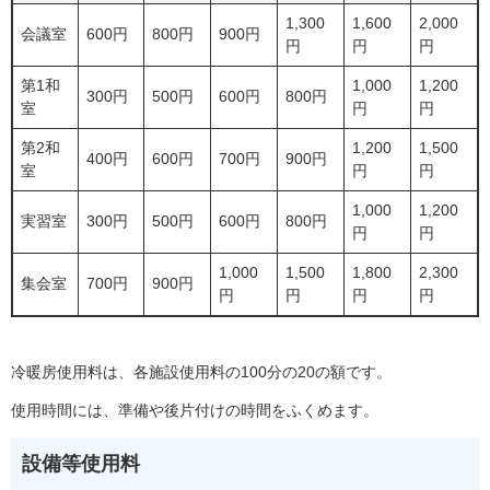
1,300
1,600
2,000
会議室
600円
800円
900円
円
円
円
第1和
1,000
1,200
300円
500円
600円
800円
室
円
円
第2和
1,200
1,500
400円
600円
700円
900円
室
円
円
1,000
1,200
実習室
300円
500円
600円
800円
円
円
1,000
1,500
1,800
2,300
集会室
700円
900円
円
円
円
円
冷暖房使用料は、各施設使用料の100分の20の額です。
使用時間には、準備や後片付けの時間をふくめます。
設備等使用料