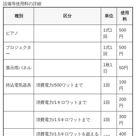
設備等使用料の詳細
使用
種別
区分
単位
料
1式1
500
ピアノ
回
円
プロジェクタ
1式1
500
ー
回
円
1枚1
展示用パネル
50円
日
100
持込電気器具
消費電力/500ワットまで
1回
円
200
消費電力/1キロワットまで
1回
円
300
消費電力/1.5キロワットまで
1回
円
消費電力/1.5キロワットを超える
400