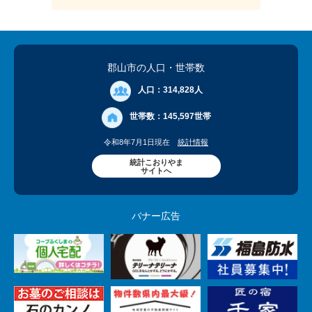
郡山市の人口
・世帯数
人口：
314,828人
世帯数：
145,597世帯
令和8年7月1日現在
統計情報
統計こおりやま
サイトへ
バナー広告