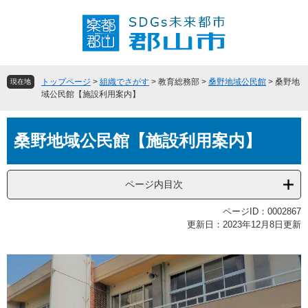
ペ
メ
ー
ニ
ジ
ュ
の
ー
先
を
頭
飛
トップページ
>
組織でさがす
>
教育総務部
>
桑野地域公民館
>
桑野地
現在地
で
ば
域公民館【施設利用案内】
す
し
。
て
本
本
桑野地域公民館【施設利用案内】
文
文
へ
ページ内目次
ページID：0002867
更新日：2023年12月8日更新