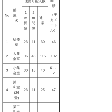
面
使用可能人数
積
部
1
2
（平
No
屋
ｍ
ｍ
通
方メ
名
間
間
常
ート
隔
隔
ル）
研修
1
23
11
30
46
室
大集
2
96
48
115
192
会室
小集
61．
3
30
15
40
会室
2
第一
和室
4
23
11
25
47
(26
畳)
第二