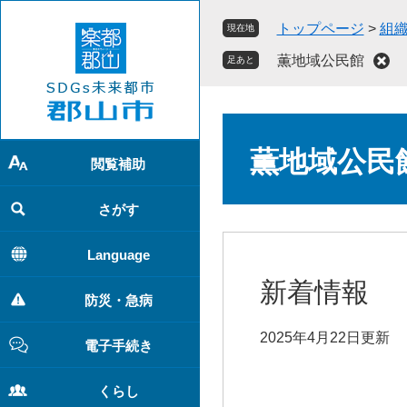
ペ
メ
トップページ
>
組
現在地
ー
ニ
ジ
ュ
薫地域公民館
足あと
の
ー
先
を
頭
飛
本
で
ば
文
薫地域公民
す
し
閲覧補助
。
て
本
さがす
文
へ
Language
新着情報
防災・急病
2025年4月22日更新
電子手続き
くらし